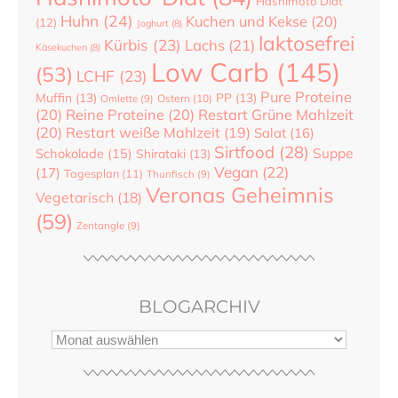
Hashimoto Diät
Huhn
(24)
Kuchen und Kekse
(20)
(12)
Joghurt
(8)
laktosefrei
Kürbis
(23)
Lachs
(21)
Käsekuchen
(8)
Low Carb
(145)
(53)
LCHF
(23)
Pure Proteine
Muffin
(13)
PP
(13)
Ostern
(10)
Omlette
(9)
(20)
Reine Proteine
(20)
Restart Grüne Mahlzeit
(20)
Restart weiße Mahlzeit
(19)
Salat
(16)
Sirtfood
(28)
Suppe
Schokolade
(15)
Shirataki
(13)
Vegan
(22)
(17)
Tagesplan
(11)
Thunfisch
(9)
Veronas Geheimnis
Vegetarisch
(18)
(59)
Zentangle
(9)
BLOGARCHIV