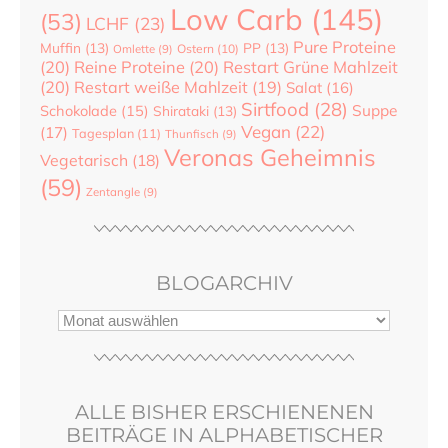
Low Carb
(145)
(53)
LCHF
(23)
Pure Proteine
Muffin
(13)
PP
(13)
Ostern
(10)
Omlette
(9)
(20)
Reine Proteine
(20)
Restart Grüne Mahlzeit
(20)
Restart weiße Mahlzeit
(19)
Salat
(16)
Sirtfood
(28)
Suppe
Schokolade
(15)
Shirataki
(13)
Vegan
(22)
(17)
Tagesplan
(11)
Thunfisch
(9)
Veronas Geheimnis
Vegetarisch
(18)
(59)
Zentangle
(9)
BLOGARCHIV
ALLE BISHER ERSCHIENENEN
BEITRÄGE IN ALPHABETISCHER