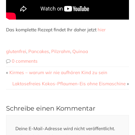
Das komplette Rezept findet Ihr daher jetzt
hier
glutenfrei
,
Pancakes
,
Pilzrahm
,
Quinoa
0 comments
«
Kirmes – warum wir nie aufhören Kind zu sein
Laktosefreies Kokos-Pflaumen-Eis ohne Eismaschine
»
Schreibe einen Kommentar
Deine E-Mail-Adresse wird nicht veröffentlicht.