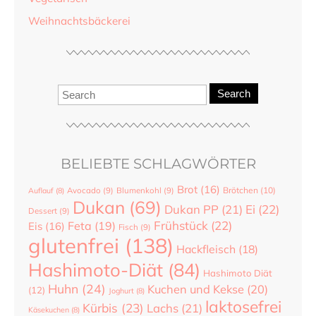
Weihnachtsbäckerei
Search
BELIEBTE SCHLAGWÖRTER
Brot
(16)
Brötchen
(10)
Auflauf
(8)
Avocado
(9)
Blumenkohl
(9)
Dukan
(69)
Dukan PP
(21)
Ei
(22)
Dessert
(9)
Frühstück
(22)
Feta
(19)
Eis
(16)
Fisch
(9)
glutenfrei
(138)
Hackfleisch
(18)
Hashimoto-Diät
(84)
Hashimoto Diät
Huhn
(24)
Kuchen und Kekse
(20)
(12)
Joghurt
(8)
laktosefrei
Kürbis
(23)
Lachs
(21)
Käsekuchen
(8)