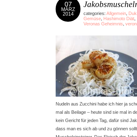
Jakobsmuscheln
07
MÄRZ
categories:
Allgemein
,
Duk
2014
Gemüse
,
Hashimoto Diät
,
Veronas Geheimnis
,
veron
Nudeln aus Zucchini habe ich hier ja sch
mal als Beilage – heute sind sie mal in d
kein Gericht für jeden Tag, dafür sind Ja
dass man es sich ab und zu gönnen sollt
Muscheleinsteiger. Das Fleisch der Jakob