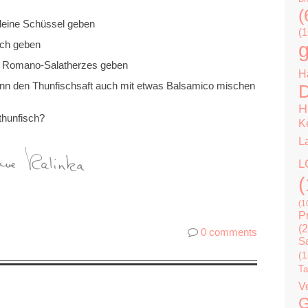
(
leine Schüssel geben
(1
sch geben
g
es Romano-Salatherzes geben
H
ann den Thunfischsaft auch mit etwas Balsamico mischen
D
H
thunfisch?
K
L
L
(
(1
P
(2
0 comments
Sa
(1
Ta
V
G