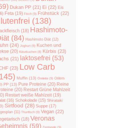
69)
Dukan PP
(21)
Ei
(22)
Eis
Feta
(19)
Frühstück
(22)
6)
Fisch
(9)
lutenfrei
(138)
Hashimoto-
ackfleisch
(18)
iät
(84)
Hashimoto Diät
(12)
uhn
(24)
Kuchen und
Joghurt
(8)
Kürbis
(23)
ekse
(20)
Käsekuchen
(8)
laktosefrei
(53)
achs
(21)
Low Carb
CHF
(23)
145)
Muffin
(13)
Ostern
Omlette
(9)
Pure Proteine
(20)
Reine
PP
(13)
0)
roteine
(20)
Restart Grüne Mahlzeit
0)
Restart weiße Mahlzeit
(19)
lat
(16)
Schokolade
(15)
Shirataki
Sirtfood
(28)
Suppe
(17)
3)
Vegan
(22)
gesplan
(11)
Thunfisch
(9)
Veronas
egetarisch
(18)
eheimnis
(59)
Zentangle
(9)