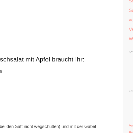
S
S
v
Ve
W
schsalat mit Apfel braucht Ihr:
ft
Au
bei den Saft nicht wegschütten) und mit der Gabel
Br