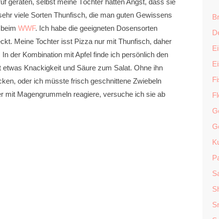
ruf geraten, selbst meine Töchter hatten Angst, dass sie
e sehr viele Sorten Thunfisch, die man guten Gewissens
Br
s beim
WWF
. Ich habe die geeigneten Dosensorten
D
eckt. Meine Tochter isst Pizza nur mit Thunfisch, daher
Ei
n der Kombination mit Apfel finde ich persönlich den
E
ibt etwas Knackigkeit und Säure zum Salat. Ohne ihn
F
ken, oder ich müsste frisch geschnittene Zwiebeln
er mit Magengrummeln reagiere, versuche ich sie ab
F
G
G
K
P
Sa
S
S