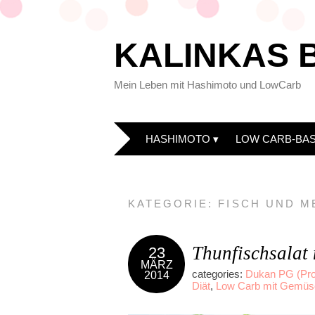
KALINKAS 
Mein Leben mit Hashimoto und LowCarb
HASHIMOTO
LOW CARB-BAS
KATEGORIE:
FISCH UND 
Thunfischsalat 
23
MÄRZ
categories:
Dukan PG (Pro
2014
Diät
,
Low Carb mit Gemüse