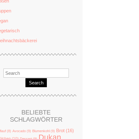
oßen
uppen
egan
getarisch
eihnachtsbäckerei
Search
BELIEBTE
SCHLAGWÖRTER
Brot
(16)
flauf
(8)
Avocado
(9)
Blumenkohl
(9)
Dukan
ötchen
(10)
Dessert
(9)