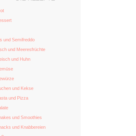
ot
essert
is und Semifreddo
isch und Meeresfrüchte
leisch und Huhn
emüse
ewürze
uchen und Kekse
asta und Pizza
late
hakes und Smoothies
nacks und Knabbereien