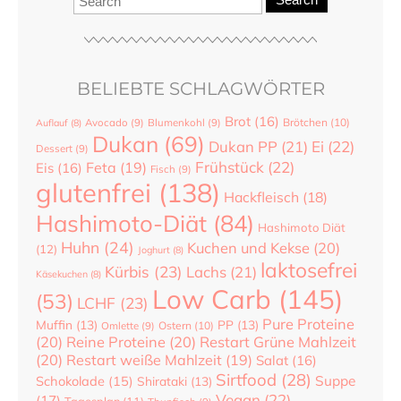
BELIEBTE SCHLAGWÖRTER
Brot
(16)
Brötchen
(10)
Auflauf
(8)
Avocado
(9)
Blumenkohl
(9)
Dukan
(69)
Dukan PP
(21)
Ei
(22)
Dessert
(9)
Frühstück
(22)
Feta
(19)
Eis
(16)
Fisch
(9)
glutenfrei
(138)
Hackfleisch
(18)
Hashimoto-Diät
(84)
Hashimoto Diät
Huhn
(24)
Kuchen und Kekse
(20)
(12)
Joghurt
(8)
laktosefrei
Kürbis
(23)
Lachs
(21)
Käsekuchen
(8)
Low Carb
(145)
(53)
LCHF
(23)
Pure Proteine
Muffin
(13)
PP
(13)
Ostern
(10)
Omlette
(9)
(20)
Reine Proteine
(20)
Restart Grüne Mahlzeit
(20)
Restart weiße Mahlzeit
(19)
Salat
(16)
Sirtfood
(28)
Suppe
Schokolade
(15)
Shirataki
(13)
Vegan
(22)
(17)
Tagesplan
(11)