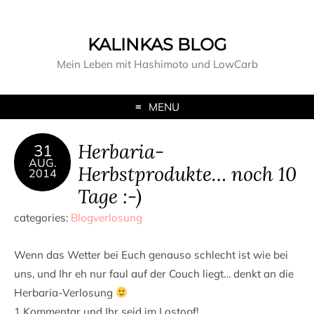
KALINKAS BLOG
Mein Leben mit Hashimoto und LowCarb
MENU
Herbaria-
31
AUG.
Herbstprodukte… noch 10
2014
Tage :-)
categories:
Blogverlosung
Wenn das Wetter bei Euch genauso schlecht ist wie bei
uns, und Ihr eh nur faul auf der Couch liegt… denkt an die
Herbaria-Verlosung
1 Kommentar und Ihr seid im Lostopf!