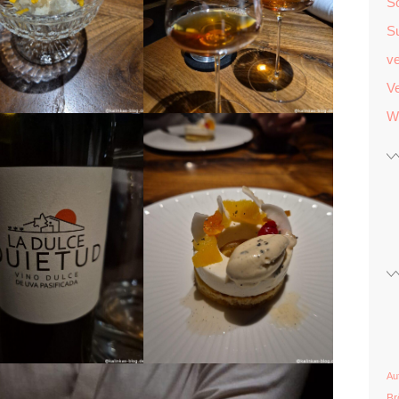
S
S
v
Ve
W
Au
Br