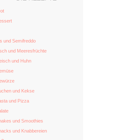
ot
essert
is und Semifreddo
isch und Meeresfrüchte
leisch und Huhn
emüse
ewürze
uchen und Kekse
asta und Pizza
late
hakes und Smoothies
nacks und Knabbereien