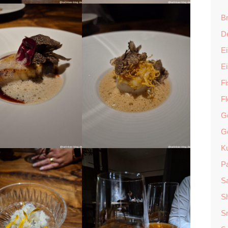
Br
D
Ei
E
F
F
G
G
K
P
Sa
S
S