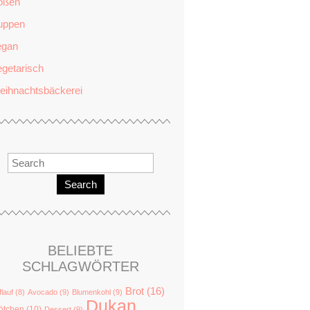
oßen
uppen
egan
getarisch
eihnachtsbäckerei
Search
BELIEBTE
SCHLAGWÖRTER
Brot
(16)
flauf
(8)
Avocado
(9)
Blumenkohl
(9)
Dukan
ötchen
(10)
Dessert
(9)