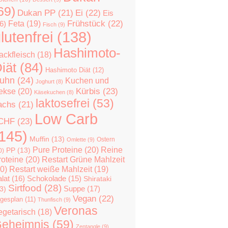
69)
Dukan PP
(21)
Ei
(22)
Eis
Feta
(19)
Frühstück
(22)
6)
Fisch
(9)
lutenfrei
(138)
Hashimoto-
ackfleisch
(18)
iät
(84)
Hashimoto Diät
(12)
uhn
(24)
Kuchen und
Joghurt
(8)
Kürbis
(23)
ekse
(20)
Käsekuchen
(8)
laktosefrei
(53)
achs
(21)
Low Carb
CHF
(23)
145)
Muffin
(13)
Ostern
Omlette
(9)
Pure Proteine
(20)
Reine
PP
(13)
0)
roteine
(20)
Restart Grüne Mahlzeit
0)
Restart weiße Mahlzeit
(19)
lat
(16)
Schokolade
(15)
Shirataki
Sirtfood
(28)
Suppe
(17)
3)
Vegan
(22)
gesplan
(11)
Thunfisch
(9)
Veronas
egetarisch
(18)
eheimnis
(59)
Zentangle
(9)