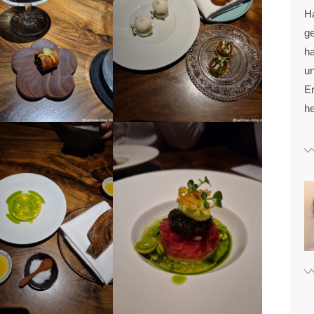
H
g
ha
u
Er
he