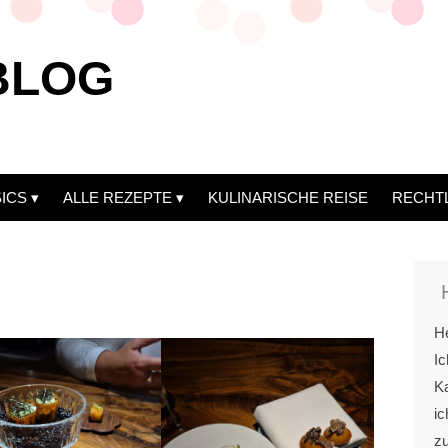
BLOG
ICS
ALLE REZEPTE
KULINARISCHE REISE
RECHT
He
Ic
Ka
ic
z