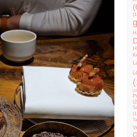
(
(1
g
H
D
H
K
L
L
(
(1
P
(2
Sa
(1
Ta
V
G