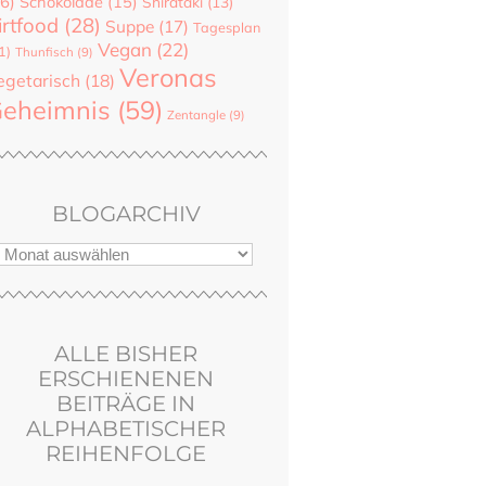
6)
Schokolade
(15)
Shirataki
(13)
irtfood
(28)
Suppe
(17)
Tagesplan
Vegan
(22)
1)
Thunfisch
(9)
Veronas
egetarisch
(18)
eheimnis
(59)
Zentangle
(9)
BLOGARCHIV
ALLE BISHER
ERSCHIENENEN
BEITRÄGE IN
ALPHABETISCHER
REIHENFOLGE