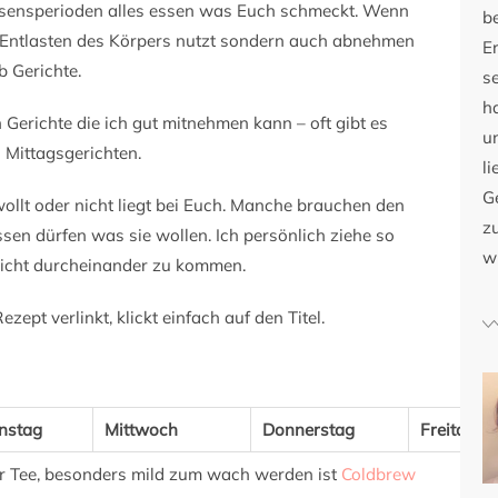
ssensperioden alles essen was Euch schmeckt. Wenn
b
um Entlasten des Körpers nutzt sondern auch abnehmen
E
b Gerichte.
s
h
 Gerichte die ich gut mitnehmen kann – oft gibt es
u
Mittagsgerichten.
li
G
ollt oder nicht liegt bei Euch. Manche brauchen den
zu
sen dürfen was sie wollen. Ich persönlich ziehe so
w
nicht durcheinander zu kommen.
zept verlinkt, klickt einfach auf den Titel.
nstag
Mittwoch
Donnerstag
Freitag
r Tee, besonders mild zum wach werden ist
Coldbrew