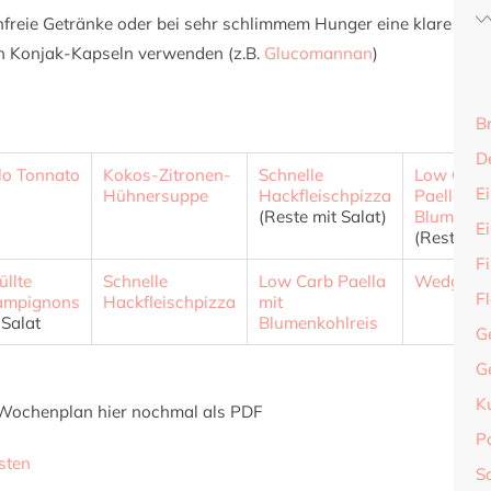
nfreie Getränke oder bei sehr schlimmem Hunger eine klare Ge
 Konjak-Kapseln verwenden (z.B.
Glucomannan
)
B
D
lo Tonnato
Kokos-Zitronen-
Schnelle
Low Carb
Ei
Hühnersuppe
Hackfleischpizza
Paella mit
(Reste mit Salat)
Blumenko
E
(Reste vo
F
üllte
Schnelle
Low Carb Paella
Wedge Sa
F
ampignons
Hackfleischpizza
mit
 Salat
Blumenkohlreis
G
G
K
Wochenplan hier nochmal als PDF
P
sten
S