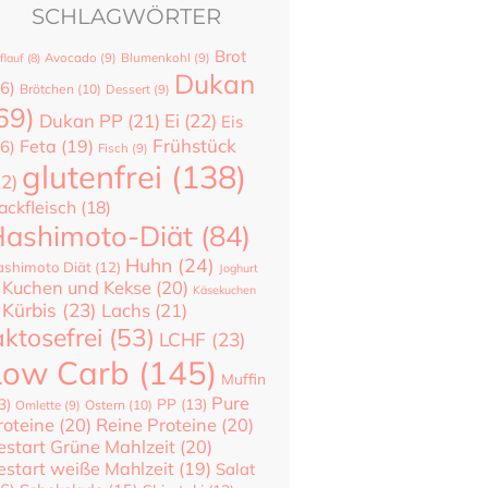
SCHLAGWÖRTER
Brot
flauf
(8)
Avocado
(9)
Blumenkohl
(9)
Dukan
6)
Brötchen
(10)
Dessert
(9)
69)
Dukan PP
(21)
Ei
(22)
Eis
Frühstück
Feta
(19)
6)
Fisch
(9)
glutenfrei
(138)
22)
ackfleisch
(18)
ashimoto-Diät
(84)
Huhn
(24)
shimoto Diät
(12)
Joghurt
Kuchen und Kekse
(20)
Käsekuchen
Kürbis
(23)
Lachs
(21)
aktosefrei
(53)
LCHF
(23)
Low Carb
(145)
Muffin
Pure
3)
PP
(13)
Ostern
(10)
Omlette
(9)
roteine
(20)
Reine Proteine
(20)
estart Grüne Mahlzeit
(20)
estart weiße Mahlzeit
(19)
Salat