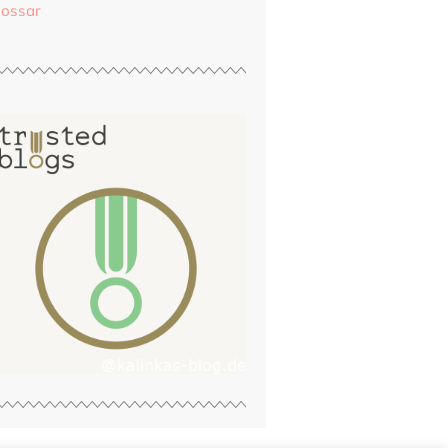
lossar