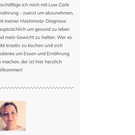
eschäftige ich mich mit Low Carb
rnährung - zuerst um abzunehmen,
eit meiner Hashimoto-Diagnose
auptsächlich um gesund zu leben
nd mein Gewicht zu halten. Wer es
ebt kreativ zu kochen und sich
edanke um Essen und Ernährung
 machen, der ist hier herzlich
illkommen!
Samstag
Sonntag
Schlemmertag
oder Rezepte