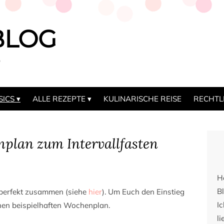
BLOG
b
SICS
ALLE REZEPTE
KULINARISCHE REISE
RECHTL
nplan zum Intervallfasten
H
Bl
 perfekt zusammen (siehe
hier
). Um Euch den Einstieg
I
einen beispielhaften Wochenplan.
li