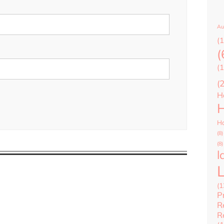
Au
(1
(
(1
(
H
H
Ha
(8)
(8)
l
(1
P
R
R