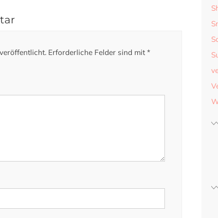
S
tar
S
S
eröffentlicht.
Erforderliche Felder sind mit
*
S
v
V
W