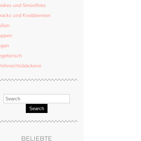
hakes und Smoothies
nacks und Knabbereien
oßen
uppen
egan
egetarisch
eihnachtsbäckerei
Search
BELIEBTE