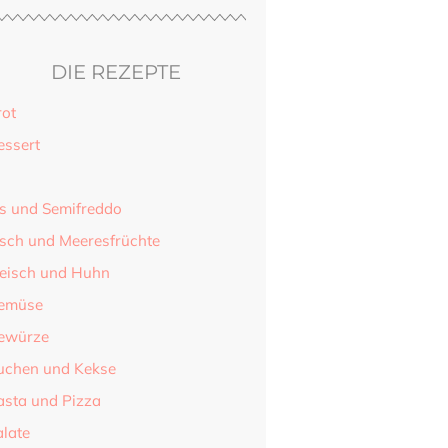
nach Wahl
müsebouillon. Zum
DIE REZEPTE
rot
essert
hlreis
is und Semifreddo
n Do)
isch und Meeresfrüchte
lat
Big Mac
leisch und Huhn
Rolle
emüse
ewürze
uchen und Kekse
asta und Pizza
alate