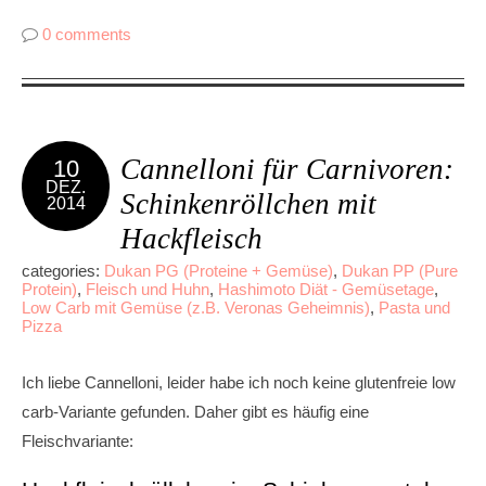
0 comments
Cannelloni für Carnivoren:
10
DEZ.
Schinkenröllchen mit
2014
Hackfleisch
categories:
Dukan PG (Proteine + Gemüse)
,
Dukan PP (Pure
Protein)
,
Fleisch und Huhn
,
Hashimoto Diät - Gemüsetage
,
Low Carb mit Gemüse (z.B. Veronas Geheimnis)
,
Pasta und
Pizza
Ich liebe Cannelloni, leider habe ich noch keine glutenfreie low
carb-Variante gefunden. Daher gibt es häufig eine
Fleischvariante: