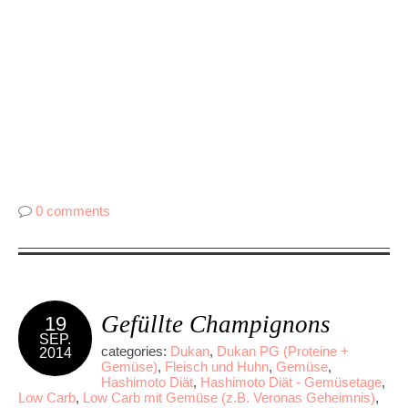
0 comments
Gefüllte Champignons
19
SEP.
categories:
Dukan
,
Dukan PG (Proteine +
2014
Gemüse)
,
Fleisch und Huhn
,
Gemüse
,
Hashimoto Diät
,
Hashimoto Diät - Gemüsetage
,
Low Carb
,
Low Carb mit Gemüse (z.B. Veronas Geheimnis)
,