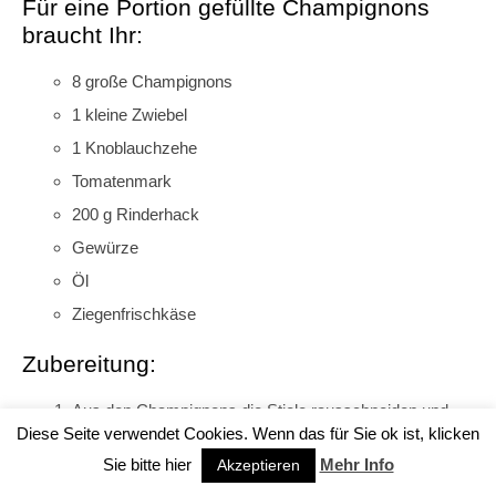
Für eine Portion gefüllte Champignons
braucht Ihr:
8 große Champignons
1 kleine Zwiebel
1 Knoblauchzehe
Tomatenmark
200 g Rinderhack
Gewürze
Öl
Ziegenfrischkäse
Zubereitung:
Aus den Champignons die Stiele rausschneiden und
Diese Seite verwendet Cookies. Wenn das für Sie ok ist, klicken
würfeln.
Sie bitte hier
Mehr Info
Akzeptieren
Zwiebeln und Knoblauch würfeln und mit dem