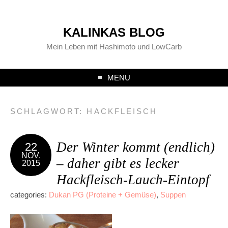
KALINKAS BLOG
Mein Leben mit Hashimoto und LowCarb
MENU
SCHLAGWORT:
HACKFLEISCH
Der Winter kommt (endlich)
22
NOV.
– daher gibt es lecker
2015
Hackfleisch-Lauch-Eintopf
categories:
Dukan PG (Proteine + Gemüse)
,
Suppen