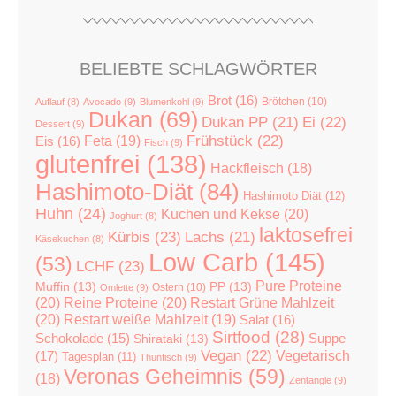
BELIEBTE SCHLAGWÖRTER
Brot
(16)
Brötchen
(10)
Auflauf
(8)
Avocado
(9)
Blumenkohl
(9)
Dukan
(69)
Dukan PP
(21)
Ei
(22)
Dessert
(9)
Feta
(19)
Frühstück
(22)
Eis
(16)
Fisch
(9)
glutenfrei
(138)
Hackfleisch
(18)
Hashimoto-Diät
(84)
Hashimoto Diät
(12)
Huhn
(24)
Kuchen und Kekse
(20)
Joghurt
(8)
laktosefrei
Kürbis
(23)
Lachs
(21)
Käsekuchen
(8)
Low Carb
(145)
(53)
LCHF
(23)
Pure Proteine
Muffin
(13)
PP
(13)
Ostern
(10)
Omlette
(9)
(20)
Reine Proteine
(20)
Restart Grüne Mahlzeit
(20)
Restart weiße Mahlzeit
(19)
Salat
(16)
Sirtfood
(28)
Suppe
Schokolade
(15)
Shirataki
(13)
Vegan
(22)
(17)
Vegetarisch
Tagesplan
(11)
Thunfisch
(9)
Veronas Geheimnis
(59)
(18)
Zentangle
(9)