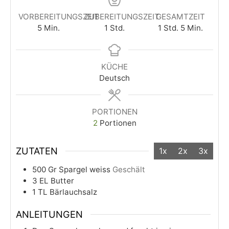
VORBEREITUNGSZEIT
ZUBEREITUNGSZEIT
GESAMTZEIT
5
Min.
1
Std.
1
Std.
5
Min.
KÜCHE
Deutsch
PORTIONEN
2
Portionen
ZUTATEN
1x
2x
3x
500
Gr
Spargel weiss
Geschält
3
EL
Butter
1
TL
Bärlauchsalz
ANLEITUNGEN