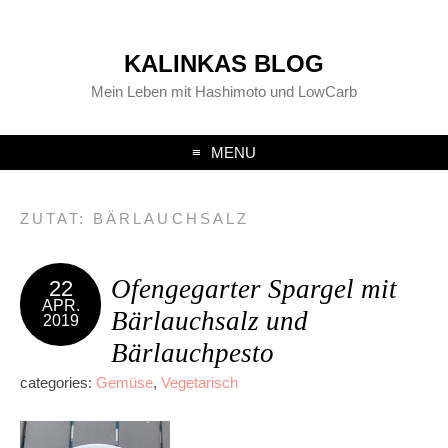
KALINKAS BLOG
Mein Leben mit Hashimoto und LowCarb
MENU
ZUTAT:
BÄRLAUCHSALZ
Ofengegarter Spargel mit
22
APR.
Bärlauchsalz und
2019
Bärlauchpesto
categories:
Gemüse
,
Vegetarisch