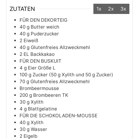
ZUTATEN
1x
2x
3x
FÜR DEN DEKORTEIG
40
g
Butter weich
40
g
Puderzucker
2
Eiweiß
40
g
Glutenfreies Allzweckmehl
2
EL
Backkakao
FÜR DEN BUSKUIT
4
g
Eier Größe L
100
g
Zucker (50 g Xylith und 50 g Zucker)
70
g
Glutenfreies Allzweckmehl
Brombeermousse
200
g
Brombeeren TK
30
g
Xylith
4
g
Blattgelatine
FÜR DIE SCHOKOLADEN-MOUSSE
40
g
Xylith
30
g
Wasser
2
Eigelb