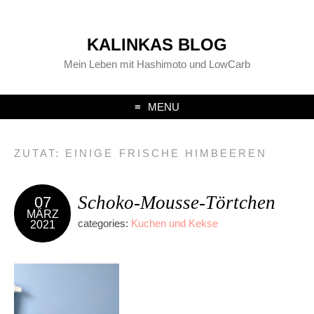
KALINKAS BLOG
Mein Leben mit Hashimoto und LowCarb
MENU
ZUTAT:
EINIGE FRISCHE HIMBEEREN
Schoko-Mousse-Törtchen
07
MÄRZ
categories:
Kuchen und Kekse
2021