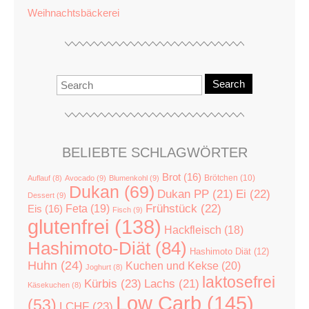
Weihnachtsbäckerei
Search
BELIEBTE SCHLAGWÖRTER
Brot
(16)
Brötchen
(10)
Auflauf
(8)
Avocado
(9)
Blumenkohl
(9)
Dukan
(69)
Dukan PP
(21)
Ei
(22)
Dessert
(9)
Feta
(19)
Frühstück
(22)
Eis
(16)
Fisch
(9)
glutenfrei
(138)
Hackfleisch
(18)
Hashimoto-Diät
(84)
Hashimoto Diät
(12)
Huhn
(24)
Kuchen und Kekse
(20)
Joghurt
(8)
laktosefrei
Kürbis
(23)
Lachs
(21)
Käsekuchen
(8)
Low Carb
(145)
(53)
LCHF
(23)