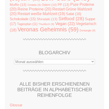
Pure Proteine
Muffin
(13)
PP
(13)
Ostern
(10)
Omlette
(9)
(20)
Reine Proteine
(20)
Restart Grüne Mahlzeit
(20)
Restart weiße Mahlzeit
(19)
Salat
(16)
Sirtfood
(28)
Suppe
Schokolade
(15)
Shirataki
(13)
Vegan
(22)
(17)
Vegetarisch
Tagesplan
(11)
Thunfisch
(9)
Veronas Geheimnis
(59)
(18)
Zentangle
(9)
BLOGARCHIV
ALLE BISHER ERSCHIENENEN
BEITRÄGE IN ALPHABETISCHER
REIHENFOLGE
Glossar