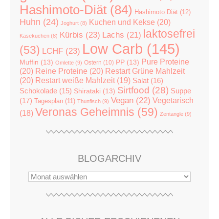
Hashimoto-Diät
(84)
Hashimoto Diät
(12)
Huhn
(24)
Kuchen und Kekse
(20)
Joghurt
(8)
laktosefrei
Kürbis
(23)
Lachs
(21)
Käsekuchen
(8)
Low Carb
(145)
(53)
LCHF
(23)
Pure Proteine
Muffin
(13)
PP
(13)
Ostern
(10)
Omlette
(9)
(20)
Reine Proteine
(20)
Restart Grüne Mahlzeit
(20)
Restart weiße Mahlzeit
(19)
Salat
(16)
Sirtfood
(28)
Suppe
Schokolade
(15)
Shirataki
(13)
Vegan
(22)
(17)
Vegetarisch
Tagesplan
(11)
Thunfisch
(9)
Veronas Geheimnis
(59)
(18)
Zentangle
(9)
BLOGARCHIV