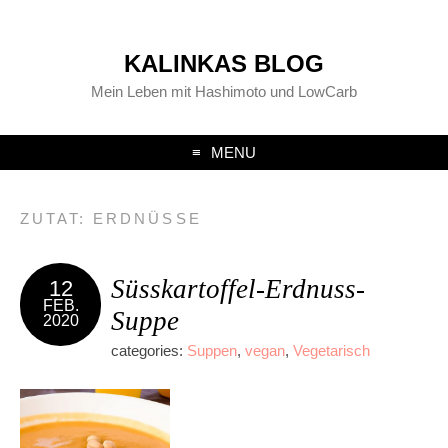
KALINKAS BLOG
Mein Leben mit Hashimoto und LowCarb
MENU
ZUTAT:
ERDNÜSSE
Süsskartoffel-Erdnuss-
12
FEB.
Suppe
2020
categories:
Suppen
,
vegan
,
Vegetarisch