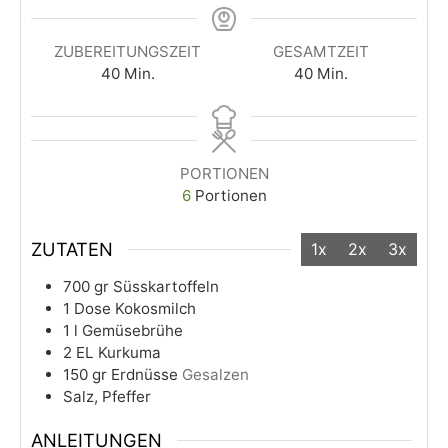
ZUBEREITUNGSZEIT
GESAMTZEIT
40
Min.
40
Min.
PORTIONEN
6
Portionen
ZUTATEN
1x
2x
3x
700
gr
Süsskartoffeln
1
Dose
Kokosmilch
1
l
Gemüsebrühe
2
EL
Kurkuma
150
gr
Erdnüsse
Gesalzen
Salz, Pfeffer
ANLEITUNGEN