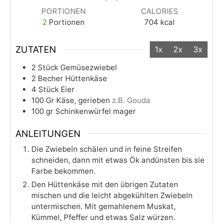
PORTIONEN
CALORIES
2
Portionen
704
kcal
ZUTATEN
1x
2x
3x
2
Stück
Gemüsezwiebel
2
Becher
Hüttenkäse
4
Stück
Eier
100
Gr
Käse, gerieben
z.B. Gouda
100
gr
Schinkenwürfel mager
ANLEITUNGEN
Die Zwiebeln schälen und in feine Streifen
schneiden, dann mit etwas Ök andünsten bis sie
Farbe bekommen.
Den Hüttenkäse mit den übrigen Zutaten
mischen und die leicht abgekühlten Zwiebeln
untermischen. Mit gemahlenem Muskat,
Kümmel, Pfeffer und etwas Salz würzen.