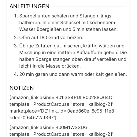
ANLEITUNGEN
Spargel unten schälen und Stangen längs
halbieren. In einer Schüssel mit kochendem
Wasser übergießen und 5 min stehen lassen.
Ofen auf 180 Grad vorheizen.
Übrige Zutaten gut mischen, kräftig würzen und
Mischung in eine mittlere Auflaufform geben. Die
halben Spargelstangen oben drauf verteilen und
leicht in die Masse drücken.
20 min garen und dann warm oder kalt genießen.
NOTIZEN
[amazon_link asins='B01I3S4PDI,B00288Q64Q'
template='ProductCarousel' store='kaliblog-21'
marketplace='DE' link_id='0ead860e-6c95-11e8-
bded-0f64b72af367']
[amazon_link asins='B00M1WSSDG'
template='ProductCarousel' store='kaliblog-21'