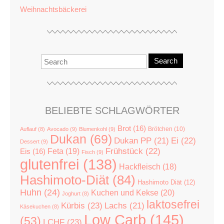
Weihnachtsbäckerei
Search
BELIEBTE SCHLAGWÖRTER
Brot
(16)
Brötchen
(10)
Auflauf
(8)
Avocado
(9)
Blumenkohl
(9)
Dukan
(69)
Dukan PP
(21)
Ei
(22)
Dessert
(9)
Feta
(19)
Frühstück
(22)
Eis
(16)
Fisch
(9)
glutenfrei
(138)
Hackfleisch
(18)
Hashimoto-Diät
(84)
Hashimoto Diät
(12)
Huhn
(24)
Kuchen und Kekse
(20)
Joghurt
(8)
laktosefrei
Kürbis
(23)
Lachs
(21)
Käsekuchen
(8)
Low Carb
(145)
(53)
LCHF
(23)