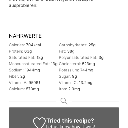
ausprobieren:
NÄHRWERTE
Calories:
704
kcal
Carbohydrates:
25
g
Protein:
63
g
Fat:
38
g
Saturated Fat:
18
g
Polyunsaturated Fat:
3
g
Monounsaturated Fat:
13
g
Cholesterol:
523
mg
Sodium:
1944
mg
Potassium:
744
mg
Fiber:
2
g
Sugar:
9
g
Vitamin A:
950
IU
Vitamin C:
13.2
mg
Calcium:
570
mg
Iron:
2.9
mg
Tried this recipe?
Let us know
how it was!