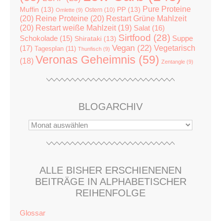
Pure Proteine
Muffin
(13)
PP
(13)
Ostern
(10)
Omlette
(9)
(20)
Reine Proteine
(20)
Restart Grüne Mahlzeit
(20)
Restart weiße Mahlzeit
(19)
Salat
(16)
Sirtfood
(28)
Suppe
Schokolade
(15)
Shirataki
(13)
Vegan
(22)
(17)
Vegetarisch
Tagesplan
(11)
Thunfisch
(9)
Veronas Geheimnis
(59)
(18)
Zentangle
(9)
BLOGARCHIV
ALLE BISHER ERSCHIENENEN
BEITRÄGE IN ALPHABETISCHER
REIHENFOLGE
Glossar