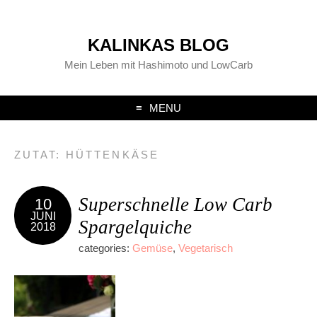
KALINKAS BLOG
Mein Leben mit Hashimoto und LowCarb
MENU
ZUTAT:
HÜTTENKÄSE
Superschnelle Low Carb
10
JUNI
Spargelquiche
2018
categories:
Gemüse
,
Vegetarisch