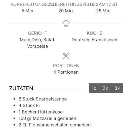
VORBEREITUNGSZEIT
ZUBEREITUNGSZEIT
GESAMTZEIT
5
Min.
20
Min.
25
Min.
GERICHT
KÜCHE
Main Dish, Salat,
Deutsch, Französisch
Vorspeise
PORTIONEN
4
Portionen
ZUTATEN
1x
2x
3x
6
Stück
Spargelstange
4
Stück
Ei
1
Becher
Hüttenkäse
100
gr
Mozzarella gerieben
2
EL
Flohsamenschalen gemahlen