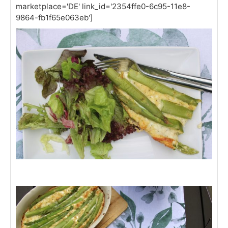
marketplace='DE' link_id='2354ffe0-6c95-11e8-
9864-fb1f65e063eb']