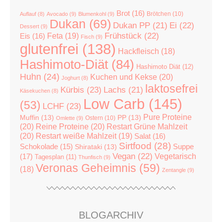
Brot
(16)
Brötchen
(10)
Auflauf
(8)
Avocado
(9)
Blumenkohl
(9)
Dukan
(69)
Dukan PP
(21)
Ei
(22)
Dessert
(9)
Feta
(19)
Frühstück
(22)
Eis
(16)
Fisch
(9)
glutenfrei
(138)
Hackfleisch
(18)
Hashimoto-Diät
(84)
Hashimoto Diät
(12)
Huhn
(24)
Kuchen und Kekse
(20)
Joghurt
(8)
laktosefrei
Kürbis
(23)
Lachs
(21)
Käsekuchen
(8)
Low Carb
(145)
(53)
LCHF
(23)
Pure Proteine
Muffin
(13)
PP
(13)
Ostern
(10)
Omlette
(9)
(20)
Reine Proteine
(20)
Restart Grüne Mahlzeit
(20)
Restart weiße Mahlzeit
(19)
Salat
(16)
Sirtfood
(28)
Suppe
Schokolade
(15)
Shirataki
(13)
Vegan
(22)
(17)
Vegetarisch
Tagesplan
(11)
Thunfisch
(9)
Veronas Geheimnis
(59)
(18)
Zentangle
(9)
BLOGARCHIV