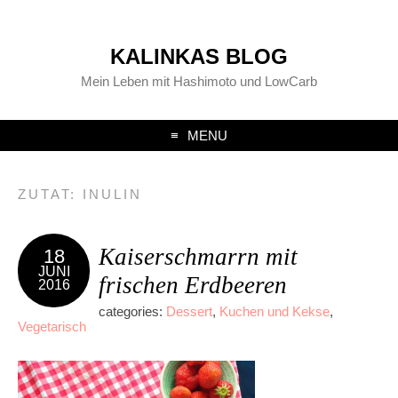
KALINKAS BLOG
Mein Leben mit Hashimoto und LowCarb
MENU
ZUTAT:
INULIN
Kaiserschmarrn mit
18
JUNI
frischen Erdbeeren
2016
categories:
Dessert
,
Kuchen und Kekse
,
Vegetarisch