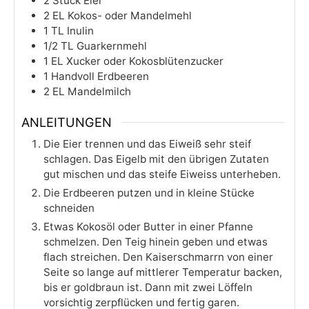
2
Stück
Eier
2
EL
Kokos- oder Mandelmehl
1
TL
Inulin
1/2
TL
Guarkernmehl
1
EL
Xucker oder Kokosblütenzucker
1
Handvoll
Erdbeeren
2
EL
Mandelmilch
ANLEITUNGEN
Die Eier trennen und das Eiweiß sehr steif
schlagen. Das Eigelb mit den übrigen Zutaten
gut mischen und das steife Eiweiss unterheben.
Die Erdbeeren putzen und in kleine Stücke
schneiden
Etwas Kokosöl oder Butter in einer Pfanne
schmelzen. Den Teig hinein geben und etwas
flach streichen. Den Kaiserschmarrn von einer
Seite so lange auf mittlerer Temperatur backen,
bis er goldbraun ist. Dann mit zwei Löffeln
vorsichtig zerpflücken und fertig garen.