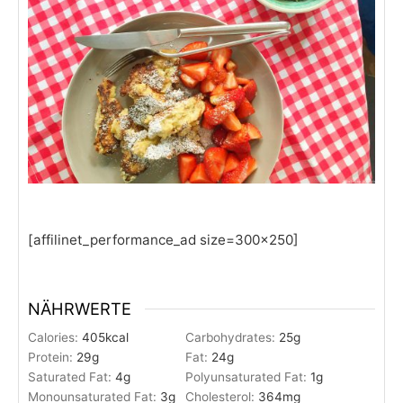
[affilinet_performance_ad size=300x250]
NÄHRWERTE
Calories:
405
kcal
Carbohydrates:
25
g
Protein:
29
g
Fat:
24
g
Saturated Fat:
4
g
Polyunsaturated Fat:
1
g
Monounsaturated Fat:
3
g
Cholesterol:
364
mg