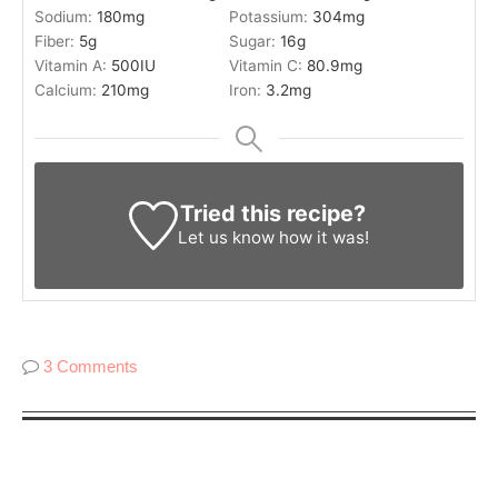
Sodium:
180
mg
Potassium:
304
mg
Fiber:
5
g
Sugar:
16
g
Vitamin A:
500
IU
Vitamin C:
80.9
mg
Calcium:
210
mg
Iron:
3.2
mg
Tried this recipe?
Let us know
how it was!
3 Comments