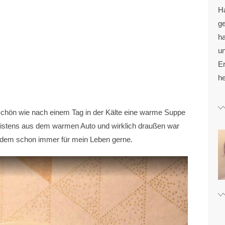
H
g
ha
u
Er
he
o schön wie nach einem Tag in der Kälte eine warme Suppe
stens aus dem warmen Auto und wirklich draußen war
tzdem schon immer für mein Leben gerne.