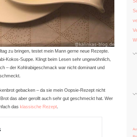
S
S
v
Ve
W
ag zu bringen, testet mein Mann gerne neue Rezepte.
rabi-Kokos-Suppe. Klingt beim Lesen sehr ungewöhnlich,
ch – der Kohlrabigeschmack war nicht dominant und
geschmeckt.
lkenbrot gebacken – da sie mein Oopsie-Rezept nicht
 Brot das aber gerollt auch sehr gut geschmeckt hat. Wer
infach das
klassische Rezept
.
Au
Br