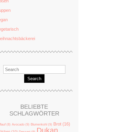
oßen
uppen
egan
getarisch
eihnachtsbäckerei
Search
BELIEBTE
SCHLAGWÖRTER
Brot
(16)
flauf
(8)
Avocado
(9)
Blumenkohl
(9)
Dukan
ötchen
(10)
Dessert
(9)