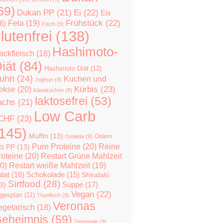
69)
Dukan PP
(21)
Ei
(22)
Eis
Feta
(19)
Frühstück
(22)
6)
Fisch
(9)
lutenfrei
(138)
Hashimoto-
ackfleisch
(18)
iät
(84)
Hashimoto Diät
(12)
uhn
(24)
Kuchen und
Joghurt
(8)
Kürbis
(23)
ekse
(20)
Käsekuchen
(8)
laktosefrei
(53)
achs
(21)
Low Carb
CHF
(23)
145)
Muffin
(13)
Ostern
Omlette
(9)
Pure Proteine
(20)
Reine
PP
(13)
0)
roteine
(20)
Restart Grüne Mahlzeit
0)
Restart weiße Mahlzeit
(19)
lat
(16)
Schokolade
(15)
Shirataki
Sirtfood
(28)
Suppe
(17)
3)
Vegan
(22)
gesplan
(11)
Thunfisch
(9)
Veronas
egetarisch
(18)
eheimnis
(59)
Zentangle
(9)