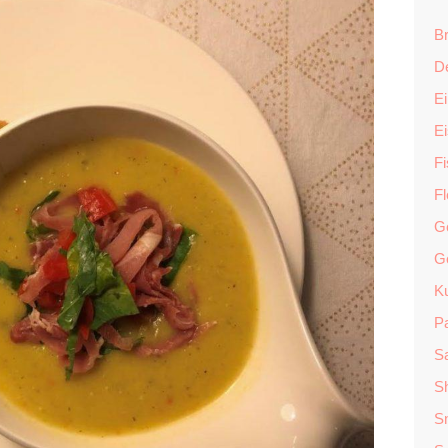
Br
D
Ei
E
F
F
G
G
K
P
Sa
S
S