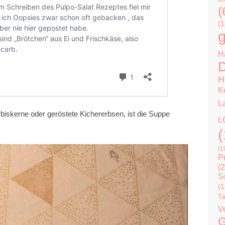
(
(1
g
H
D
H
K
L
biskerne oder geröstete Kichererbsen, ist die Suppe
L
(
(1
P
(2
Sa
(1
Ta
V
G