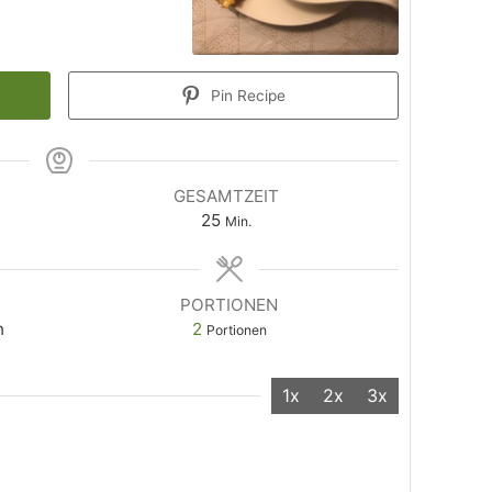
Pin Recipe
GESAMTZEIT
25
Min.
E
PORTIONEN
h
2
Portionen
1x
2x
3x