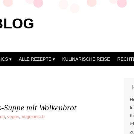
BLOG
ICS
ALLE REZEPTE
KULINARISCHE REISE
RECHT
He
-Suppe mit Wolkenbrot
Ic
Ka
en
,
vegan
,
Vegetarisch
ic
z