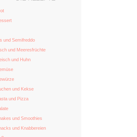
ot
essert
is und Semifreddo
isch und Meeresfrüchte
leisch und Huhn
emüse
ewürze
uchen und Kekse
asta und Pizza
late
hakes und Smoothies
nacks und Knabbereien