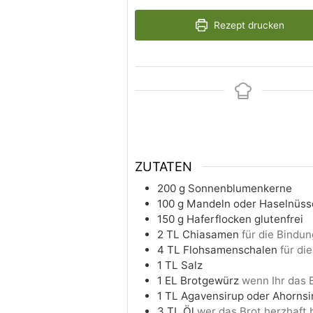
Rezept drucken
ZUTATEN
200
g
Sonnenblumenkerne
100
g
Mandeln oder Haselnüss
150
g
Haferflocken glutenfrei
2
TL
Chiasamen
für die Bindun
4
TL
Flohsamenschalen
für di
1
TL
Salz
1
EL
Brotgewürz
wenn Ihr das 
1
TL
Agavensirup oder Ahornsi
3
TL
Öl
wer das Brot herzhaft 