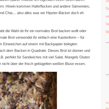
S
ern. Hinein kommen Haferflocken und andere Sämereien,
S
nd Chia… also alles was wir Hipster-Bäcker doch eh
v
Ve
abt die Wahl ob Ihr ein normales Brot backen wollt oder
W
rmale Brot verwendet ihr einfach eine Kastenform – für
em Einweichen auf einem mit Backpapier belegten
nach dem Backen in Quadrate. Dieses Brot ist dünner und
.B. perfekt für Sandwiches mit viel Salat. Mangels Gluten
 Ihr nicht über der frisch gebügelten weißen Bluse essen.
Au
Br