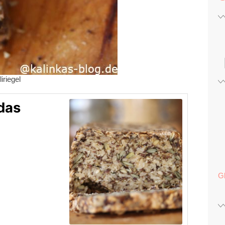
iriegel
 das
G