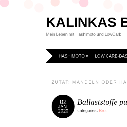
KALINKAS 
Mein Leben mit Hashimoto und LowCarb
HASHIMOTO
LOW CARB-BAS
ZUTAT:
MANDELN ODER HA
Ballaststoffe 
02
JAN.
categories:
Brot
2020