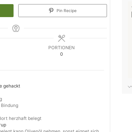
Pin Recipe
PORTIONEN
0
e gehackt
g
e Bindung
Bort herzhaft belegt
rup
belegt kann Olivenöl nehmen, sonst eignet sich