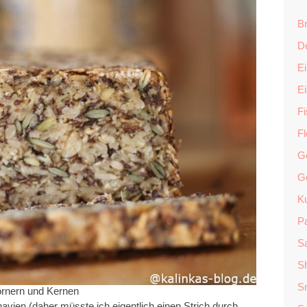
Br
D
Ei
E
F
F
G
G
K
P
Sa
S
S
Körnern und Kernen
ien (daher müsste ich eigentlich einen Strich durch