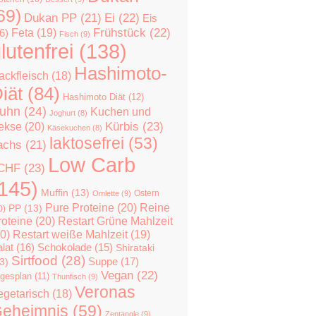
69)
Dukan PP
(21)
Ei
(22)
Eis
Feta
(19)
Frühstück
(22)
6)
Fisch
(9)
lutenfrei
(138)
Hashimoto-
ackfleisch
(18)
iät
(84)
Hashimoto Diät
(12)
uhn
(24)
Kuchen und
Joghurt
(8)
Kürbis
(23)
ekse
(20)
Käsekuchen
(8)
laktosefrei
(53)
achs
(21)
Low Carb
CHF
(23)
145)
Muffin
(13)
Ostern
Omlette
(9)
Pure Proteine
(20)
Reine
PP
(13)
0)
roteine
(20)
Restart Grüne Mahlzeit
0)
Restart weiße Mahlzeit
(19)
lat
(16)
Schokolade
(15)
Shirataki
Sirtfood
(28)
Suppe
(17)
3)
Vegan
(22)
gesplan
(11)
Thunfisch
(9)
Veronas
egetarisch
(18)
eheimnis
(59)
Zentangle
(9)