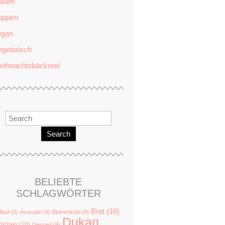
oßen
uppen
egan
getarisch
eihnachtsbäckerei
Search
BELIEBTE
SCHLAGWÖRTER
Brot
(16)
flauf
(8)
Avocado
(9)
Blumenkohl
(9)
Dukan
ötchen
(10)
Dessert
(9)