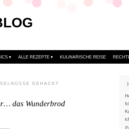
BLOG
ICS
ALLE REZEPTE
KULINARISCHE REISE
RECHT
SELNÜSSE GEHACKT
He
pur… das Wunderbrod
Ic
Ka
ic
z