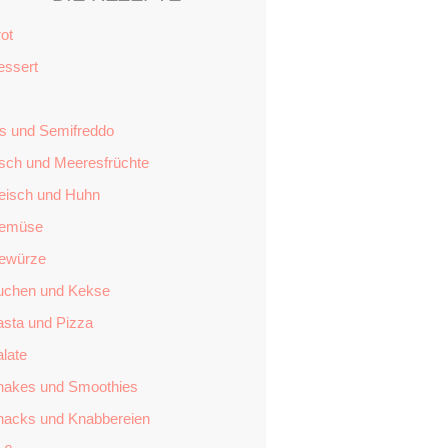
ot
essert
is und Semifreddo
isch und Meeresfrüchte
leisch und Huhn
emüse
ewürze
uchen und Kekse
asta und Pizza
late
hakes und Smoothies
nacks und Knabbereien