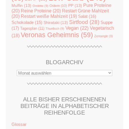
Pure Proteine
Muffin
(13)
PP
(13)
Ostern
(10)
Omlette
(9)
(20)
Reine Proteine
(20)
Restart Grüne Mahlzeit
(20)
Restart weiße Mahlzeit
(19)
Salat
(16)
Sirtfood
(28)
Suppe
Schokolade
(15)
Shirataki
(13)
Vegan
(22)
(17)
Vegetarisch
Tagesplan
(11)
Thunfisch
(9)
Veronas Geheimnis
(59)
(18)
Zentangle
(9)
BLOGARCHIV
ALLE BISHER ERSCHIENENEN
BEITRÄGE IN ALPHABETISCHER
REIHENFOLGE
Glossar