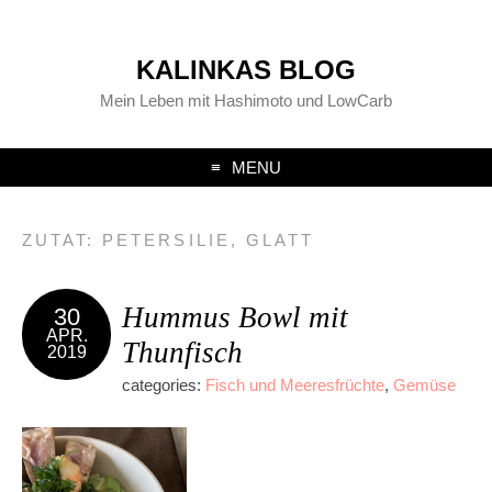
KALINKAS BLOG
Mein Leben mit Hashimoto und LowCarb
MENU
ZUTAT:
PETERSILIE, GLATT
Hummus Bowl mit
30
APR.
Thunfisch
2019
categories:
Fisch und Meeresfrüchte
,
Gemüse