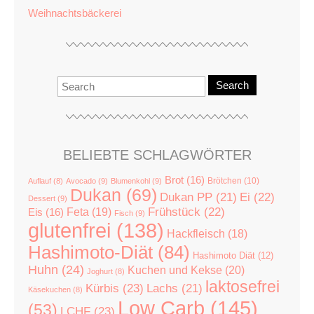
Weihnachtsbäckerei
Search
BELIEBTE SCHLAGWÖRTER
Brot
(16)
Brötchen
(10)
Auflauf
(8)
Avocado
(9)
Blumenkohl
(9)
Dukan
(69)
Dukan PP
(21)
Ei
(22)
Dessert
(9)
Feta
(19)
Frühstück
(22)
Eis
(16)
Fisch
(9)
glutenfrei
(138)
Hackfleisch
(18)
Hashimoto-Diät
(84)
Hashimoto Diät
(12)
Huhn
(24)
Kuchen und Kekse
(20)
Joghurt
(8)
laktosefrei
Kürbis
(23)
Lachs
(21)
Käsekuchen
(8)
Low Carb
(145)
(53)
LCHF
(23)