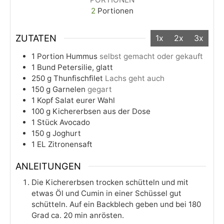
2
Portionen
ZUTATEN
1x
2x
3x
1
Portion
Hummus
selbst gemacht oder gekauft
1
Bund
Petersilie, glatt
250
g
Thunfischfilet
Lachs geht auch
150
g
Garnelen
gegart
1
Kopf
Salat eurer Wahl
100
g
Kichererbsen aus der Dose
1
Stück
Avocado
150
g
Joghurt
1
EL
Zitronensaft
ANLEITUNGEN
Die Kichererbsen trocken schütteln und mit
etwas Öl und Cumin in einer Schüssel gut
schütteln. Auf ein Backblech geben und bei 180
Grad ca. 20 min anrösten.