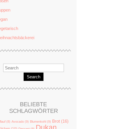
oßen
uppen
egan
getarisch
eihnachtsbäckerei
Search
BELIEBTE
SCHLAGWÖRTER
Brot
(16)
flauf
(8)
Avocado
(9)
Blumenkohl
(9)
Dukan
ötchen
(10)
Dessert
(9)