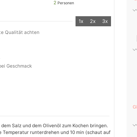
2
Personen
1x
2x
3x
ute Qualität achten
r
bei Geschmack
G
t dem Salz und dem Olivenöl zum Kochen bringen.
ie Temperatur runterdrehen und 10 min (schaut auf