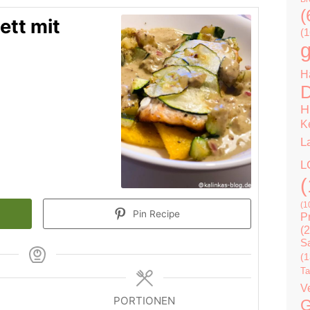
(
ett mit
(1
g
H
D
H
K
L
L
(
(1
Pin Recipe
P
(2
Sa
(1
Ta
V
PORTIONEN
G