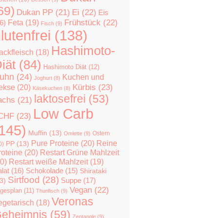
69)
Dukan PP
(21)
Ei
(22)
Eis
Feta
(19)
Frühstück
(22)
6)
Fisch
(9)
lutenfrei
(138)
Hashimoto-
ackfleisch
(18)
iät
(84)
Hashimoto Diät
(12)
uhn
(24)
Kuchen und
Joghurt
(8)
Kürbis
(23)
ekse
(20)
Käsekuchen
(8)
laktosefrei
(53)
achs
(21)
Low Carb
CHF
(23)
145)
Muffin
(13)
Ostern
Omlette
(9)
Pure Proteine
(20)
Reine
PP
(13)
0)
roteine
(20)
Restart Grüne Mahlzeit
0)
Restart weiße Mahlzeit
(19)
lat
(16)
Schokolade
(15)
Shirataki
Sirtfood
(28)
Suppe
(17)
3)
Vegan
(22)
gesplan
(11)
Thunfisch
(9)
Veronas
egetarisch
(18)
eheimnis
(59)
Zentangle
(9)