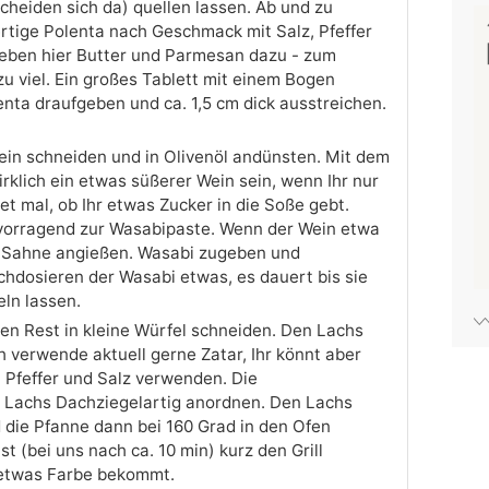
cheiden sich da) quellen lassen. Ab und zu
rtige Polenta nach Geschmack mit Salz, Pfeffer
ben hier Butter und Parmesan dazu - zum
 zu viel. Ein großes Tablett mit einem Bogen
nta draufgeben und ca. 1,5 cm dick ausstreichen.
fein schneiden und in Olivenöl andünsten. Mit dem
irklich ein etwas süßerer Wein sein, wenn Ihr nur
et mal, ob Ihr etwas Zucker in die Soße gebt.
rvorragend zur Wasabipaste. Wenn der Wein etwa
it Sahne angießen. Wasabi zugeben und
dosieren der Wasabi etwas, es dauert bis sie
eln lassen.
den Rest in kleine Würfel schneiden. Den Lachs
 verwende aktuell gerne Zatar, Ihr könnt aber
 Pfeffer und Salz verwenden. Die
n Lachs Dachziegelartig anordnen. Den Lachs
 die Pfanne dann bei 160 Grad in den Ofen
t (bei uns nach ca. 10 min) kurz den Grill
 etwas Farbe bekommt.