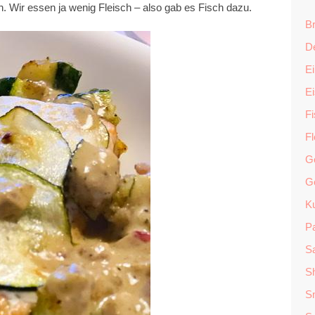
. Wir essen ja wenig Fleisch – also gab es Fisch dazu.
Br
D
Ei
E
F
F
G
G
K
P
Sa
S
S