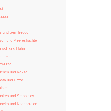
ot
essert
is und Semifreddo
isch und Meeresfrüchte
leisch und Huhn
emüse
ewürze
uchen und Kekse
asta und Pizza
late
hakes und Smoothies
nacks und Knabbereien