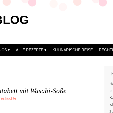
BLOG
ICS
ALLE REZEPTE
KULINARISCHE REISE
RECHT
He
ntabett mit Wasabi-Soße
Ic
Ka
resfrüchte
ic
z