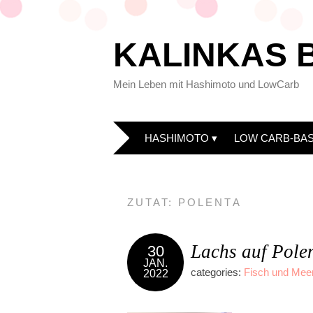
KALINKAS 
Mein Leben mit Hashimoto und LowCarb
HASHIMOTO
LOW CARB-BAS
ZUTAT:
POLENTA
Lachs auf Pole
30
JAN.
categories:
Fisch und Mee
2022