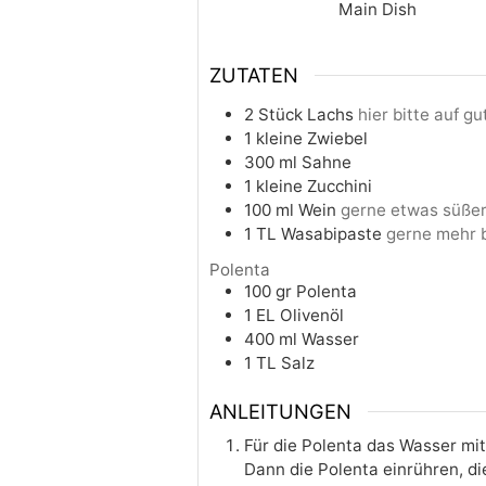
Main Dish
ZUTATEN
2
Stück
Lachs
hier bitte auf g
1
kleine
Zwiebel
300
ml
Sahne
1
kleine
Zucchini
100
ml
Wein
gerne etwas süße
1
TL
Wasabipaste
gerne mehr 
Polenta
100
gr
Polenta
1
EL
Olivenöl
400
ml
Wasser
1
TL
Salz
ANLEITUNGEN
Für die Polenta das Wasser mi
Dann die Polenta einrühren, d