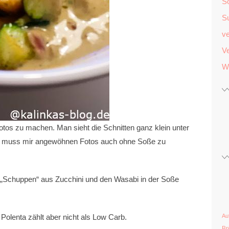
S
S
v
Ve
W
tos zu machen. Man sieht die Schnitten ganz klein unter
ch muss mir angewöhnen Fotos auch ohne Soße zu
e „Schuppen“ aus Zucchini und den Wasabi in der Soße
e Polenta zählt aber nicht als Low Carb.
Au
Br