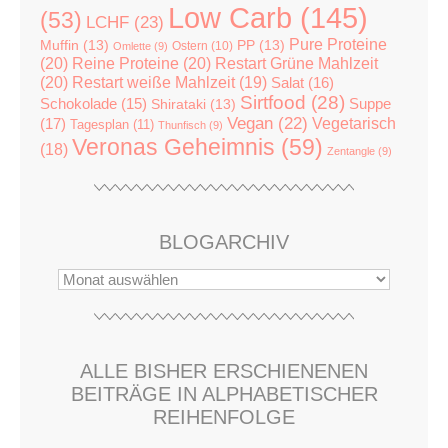
Low Carb
(145)
(53)
LCHF
(23)
Pure Proteine
Muffin
(13)
PP
(13)
Ostern
(10)
Omlette
(9)
(20)
Reine Proteine
(20)
Restart Grüne Mahlzeit
(20)
Restart weiße Mahlzeit
(19)
Salat
(16)
Sirtfood
(28)
Suppe
Schokolade
(15)
Shirataki
(13)
Vegan
(22)
(17)
Vegetarisch
Tagesplan
(11)
Thunfisch
(9)
Veronas Geheimnis
(59)
(18)
Zentangle
(9)
BLOGARCHIV
ALLE BISHER ERSCHIENENEN
BEITRÄGE IN ALPHABETISCHER
REIHENFOLGE