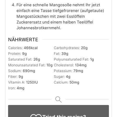
Für eine schnelle Mangosoße nehmt Ihr jetzt
einfach eine Tasse tiefgefrorener (aufgetaute)
Mangostückchen mit zwei Esslöffeln
Zuckerersatz und einem halben Teelöffel
Johannesbrotkernmehl.
NÄHRWERTE
Calories:
466
kcal
Carbohydrates:
20
g
Protein:
9
g
Fat:
39
g
Saturated Fat:
26
g
Polyunsaturated Fat:
1
g
Monounsaturated Fat:
10
g
Cholesterol:
134
mg
Sodium:
690
mg
Potassium:
79
mg
Fiber:
9
g
Sugar:
4
g
Vitamin A:
1250
IU
Calcium:
50
mg
Iron:
4
mg