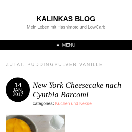
KALINKAS BLOG
Mein Leben mit Hashimoto und LowCarb
MENU
ZUTAT:
PUDDINGPULVER VANILLE
New York Cheesecake nach
14
JAN.
Cynthia Barcomi
2017
categories:
Kuchen und Kekse