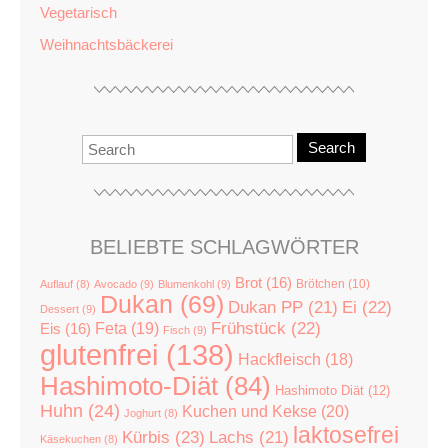
Vegetarisch
Weihnachtsbäckerei
Search
BELIEBTE SCHLAGWÖRTER
Brot
(16)
Brötchen
(10)
Auflauf
(8)
Avocado
(9)
Blumenkohl
(9)
Dukan
(69)
Dukan PP
(21)
Ei
(22)
Dessert
(9)
Feta
(19)
Frühstück
(22)
Eis
(16)
Fisch
(9)
glutenfrei
(138)
Hackfleisch
(18)
Hashimoto-Diät
(84)
Hashimoto Diät
(12)
Huhn
(24)
Kuchen und Kekse
(20)
Joghurt
(8)
laktosefrei
Kürbis
(23)
Lachs
(21)
Käsekuchen
(8)