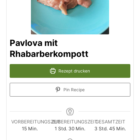
Pavlova mit
Rhabarberkompott
Rezept drucken
Pin Recipe
VORBEREITUNGSZEIT
ZUBEREITUNGSZEIT
GESAMTZEIT
15
Min.
1
Std.
30
Min.
3
Std.
45
Min.