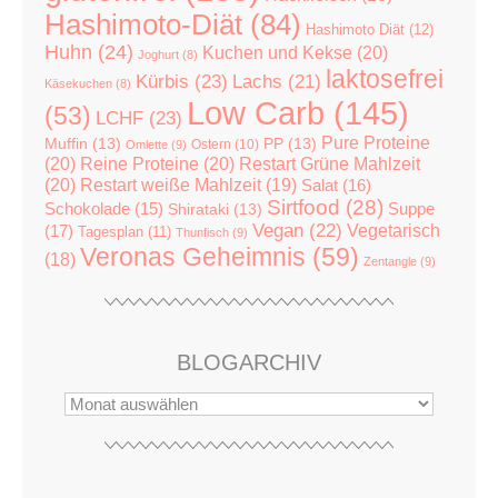
Hashimoto-Diät
(84)
Hashimoto Diät
(12)
Huhn
(24)
Kuchen und Kekse
(20)
Joghurt
(8)
laktosefrei
Kürbis
(23)
Lachs
(21)
Käsekuchen
(8)
Low Carb
(145)
(53)
LCHF
(23)
Pure Proteine
Muffin
(13)
PP
(13)
Ostern
(10)
Omlette
(9)
(20)
Reine Proteine
(20)
Restart Grüne Mahlzeit
(20)
Restart weiße Mahlzeit
(19)
Salat
(16)
Sirtfood
(28)
Suppe
Schokolade
(15)
Shirataki
(13)
Vegan
(22)
(17)
Vegetarisch
Tagesplan
(11)
Thunfisch
(9)
Veronas Geheimnis
(59)
(18)
Zentangle
(9)
BLOGARCHIV