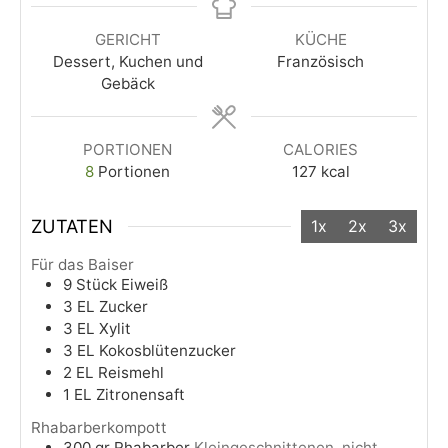
GERICHT
KÜCHE
Dessert, Kuchen und
Französisch
Gebäck
PORTIONEN
CALORIES
8
Portionen
127
kcal
ZUTATEN
1x
2x
3x
Für das Baiser
9
Stück
Eiweiß
3
EL
Zucker
3
EL
Xylit
3
EL
Kokosblütenzucker
2
EL
Reismehl
1
EL
Zitronensaft
Rhabarberkompott
300
gr
Rhabarber
Kleingeschnittenen, nicht