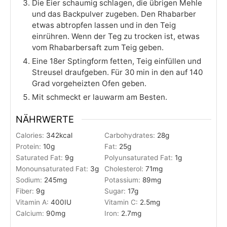
Die Eier schaumig schlagen, die übrigen Mehle
und das Backpulver zugeben. Den Rhabarber
etwas abtropfen lassen und in den Teig
einrühren. Wenn der Teg zu trocken ist, etwas
vom Rhabarbersaft zum Teig geben.
Eine 18er Sptingform fetten, Teig einfüllen und
Streusel draufgeben. Für 30 min in den auf 140
Grad vorgeheizten Ofen geben.
Mit schmeckt er lauwarm am Besten.
NÄHRWERTE
Calories:
342
kcal
Carbohydrates:
28
g
Protein:
10
g
Fat:
25
g
Saturated Fat:
9
g
Polyunsaturated Fat:
1
g
Monounsaturated Fat:
3
g
Cholesterol:
71
mg
Sodium:
245
mg
Potassium:
89
mg
Fiber:
9
g
Sugar:
17
g
Vitamin A:
400
IU
Vitamin C:
2.5
mg
Calcium:
90
mg
Iron:
2.7
mg