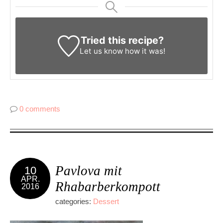
Tried this recipe?
Let us know
how it was!
0 comments
Pavlova mit
10
APR.
Rhabarberkompott
2016
categories:
Dessert