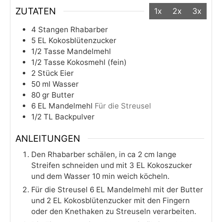
ZUTATEN
1x
2x
3x
4
Stangen
Rhabarber
5
EL
Kokosblütenzucker
1/2
Tasse
Mandelmehl
1/2
Tasse
Kokosmehl (fein)
2
Stück
Eier
50
ml
Wasser
80
gr
Butter
6
EL
Mandelmehl
Für die Streusel
1/2
TL
Backpulver
ANLEITUNGEN
Den Rhabarber schälen, in ca 2 cm lange
Streifen schneiden und mit 3 EL Kokoszucker
und dem Wasser 10 min weich köcheln.
Für die Streusel 6 EL Mandelmehl mit der Butter
und 2 EL Kokosblütenzucker mit den Fingern
oder den Knethaken zu Streuseln verarbeiten.