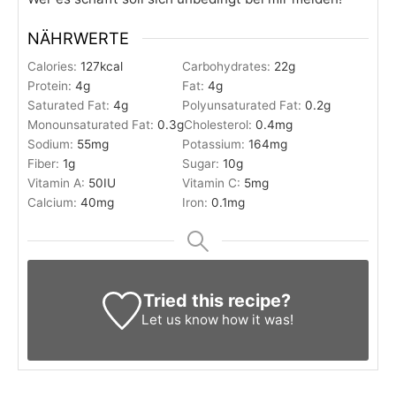
NÄHRWERTE
Calories:
127
kcal
Carbohydrates:
22
g
Protein:
4
g
Fat:
4
g
Saturated Fat:
4
g
Polyunsaturated Fat:
0.2
g
Monounsaturated Fat:
0.3
g
Cholesterol:
0.4
mg
Sodium:
55
mg
Potassium:
164
mg
Fiber:
1
g
Sugar:
10
g
Vitamin A:
50
IU
Vitamin C:
5
mg
Calcium:
40
mg
Iron:
0.1
mg
Tried this recipe?
Let us know
how it was!