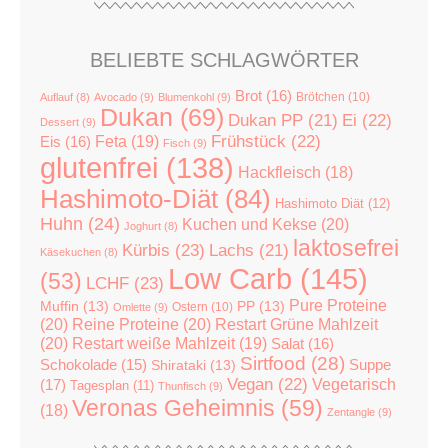
BELIEBTE SCHLAGWÖRTER
Brot
(16)
Brötchen
(10)
Auflauf
(8)
Avocado
(9)
Blumenkohl
(9)
Dukan
(69)
Dukan PP
(21)
Ei
(22)
Dessert
(9)
Feta
(19)
Frühstück
(22)
Eis
(16)
Fisch
(9)
glutenfrei
(138)
Hackfleisch
(18)
Hashimoto-Diät
(84)
Hashimoto Diät
(12)
Huhn
(24)
Kuchen und Kekse
(20)
Joghurt
(8)
laktosefrei
Kürbis
(23)
Lachs
(21)
Käsekuchen
(8)
Low Carb
(145)
(53)
LCHF
(23)
Pure Proteine
Muffin
(13)
PP
(13)
Ostern
(10)
Omlette
(9)
(20)
Reine Proteine
(20)
Restart Grüne Mahlzeit
(20)
Restart weiße Mahlzeit
(19)
Salat
(16)
Sirtfood
(28)
Suppe
Schokolade
(15)
Shirataki
(13)
Vegan
(22)
(17)
Vegetarisch
Tagesplan
(11)
Thunfisch
(9)
Veronas Geheimnis
(59)
(18)
Zentangle
(9)