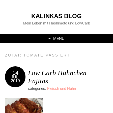
KALINKAS BLOG
Mein Leben mit Hashimoto und LowCarb
MENU
ZUTAT:
TOMATE PASSIERT
Low Carb Hühnchen
14
JULI
Fajitas
2019
categories:
Fleisch und Huhn