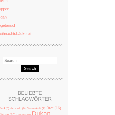
oßen
uppen
egan
getarisch
eihnachtsbäckerei
Search
BELIEBTE
SCHLAGWÖRTER
Brot
(16)
flauf
(8)
Avocado
(9)
Blumenkohl
(9)
Dukan
ötchen
(10)
Dessert
(9)