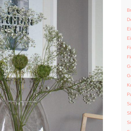
Br
D
Ei
E
F
F
G
G
K
P
Sa
S
S