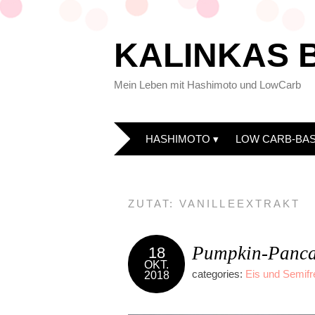
KALINKAS 
Mein Leben mit Hashimoto und LowCarb
HASHIMOTO
LOW CARB-BAS
ZUTAT:
VANILLEEXTRAKT
Pumpkin-Panca
18
OKT.
categories:
Eis und Semif
2018