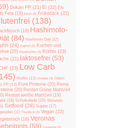
69)
Dukan PP
(21)
Ei
(22)
Eis
Feta
(19)
Frühstück
(22)
6)
Fisch
(9)
lutenfrei
(138)
Hashimoto-
ackfleisch
(18)
iät
(84)
Hashimoto Diät
(12)
uhn
(24)
Kuchen und
Joghurt
(8)
Kürbis
(23)
ekse
(20)
Käsekuchen
(8)
laktosefrei
(53)
achs
(21)
Low Carb
CHF
(23)
145)
Muffin
(13)
Ostern
Omlette
(9)
Pure Proteine
(20)
Reine
PP
(13)
0)
roteine
(20)
Restart Grüne Mahlzeit
0)
Restart weiße Mahlzeit
(19)
lat
(16)
Schokolade
(15)
Shirataki
Sirtfood
(28)
Suppe
(17)
3)
Vegan
(22)
gesplan
(11)
Thunfisch
(9)
Veronas
egetarisch
(18)
eheimnis
(59)
Zentangle
(9)