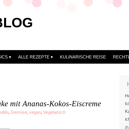
BLOG
ICS
ALLE REZEPTE
KULINARISCHE REISE
RECHT
He
ke mit Ananas-Kokos-Eiscreme
Ic
Ka
reddo
,
Gemüse
,
vegan
,
Vegetarisch
ic
z