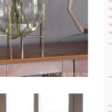
S
S
v
Ve
W
Au
Br