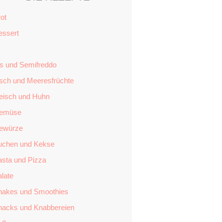
ot
essert
is und Semifreddo
isch und Meeresfrüchte
leisch und Huhn
emüse
ewürze
uchen und Kekse
asta und Pizza
late
hakes und Smoothies
nacks und Knabbereien