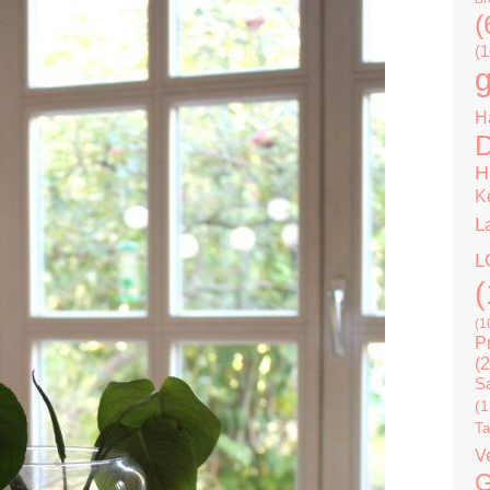
(
(1
g
H
D
H
K
L
L
(
(1
P
(2
Sa
(1
Ta
V
G