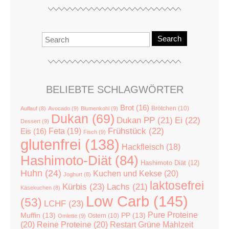
Search
BELIEBTE SCHLAGWÖRTER
Brot
(16)
Brötchen
(10)
Auflauf
(8)
Avocado
(9)
Blumenkohl
(9)
Dukan
(69)
Dukan PP
(21)
Ei
(22)
Dessert
(9)
Feta
(19)
Frühstück
(22)
Eis
(16)
Fisch
(9)
glutenfrei
(138)
Hackfleisch
(18)
Hashimoto-Diät
(84)
Hashimoto Diät
(12)
Huhn
(24)
Kuchen und Kekse
(20)
Joghurt
(8)
laktosefrei
Kürbis
(23)
Lachs
(21)
Käsekuchen
(8)
Low Carb
(145)
(53)
LCHF
(23)
Pure Proteine
Muffin
(13)
PP
(13)
Ostern
(10)
Omlette
(9)
(20)
Reine Proteine
(20)
Restart Grüne Mahlzeit