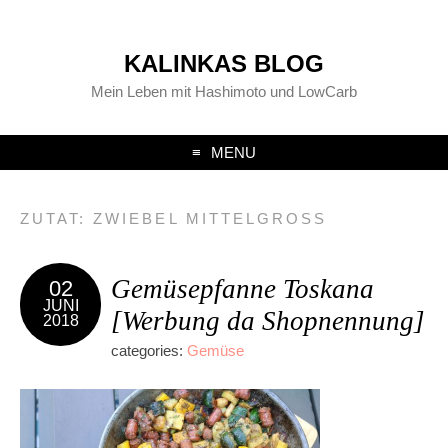
KALINKAS BLOG
Mein Leben mit Hashimoto und LowCarb
MENU
ZUTAT:
ZWIEBEL MITTELGROSS
Gemüsepfanne Toskana
02
JUNI
[Werbung da Shopnennung]
2018
categories:
Gemüse