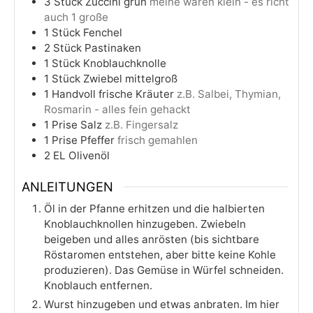
3
Stück
Zuccini grün
meine waren klein - es richt
auch 1 große
1
Stück
Fenchel
2
Stück
Pastinaken
1
Stück
Knoblauchknolle
1
Stück
Zwiebel mittelgroß
1
Handvoll
frische Kräuter
z.B. Salbei, Thymian,
Rosmarin - alles fein gehackt
1
Prise
Salz
z.B. Fingersalz
1
Prise
Pfeffer
frisch gemahlen
2
EL
Olivenöl
ANLEITUNGEN
Öl in der Pfanne erhitzen und die halbierten
Knoblauchknollen hinzugeben. Zwiebeln
beigeben und alles anrösten (bis sichtbare
Röstaromen entstehen, aber bitte keine Kohle
produzieren). Das Gemüse in Würfel schneiden.
Knoblauch entfernen.
Wurst hinzugeben und etwas anbraten. Im hier