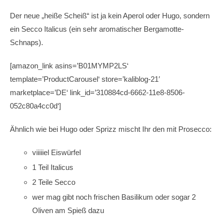
Der neue „heiße Scheiß“ ist ja kein Aperol oder Hugo, sondern
ein Secco Italicus (ein sehr aromatischer Bergamotte-
Schnaps).
[amazon_link asins=’B01MYMP2LS‘
template=’ProductCarousel‘ store=’kaliblog-21′
marketplace=’DE‘ link_id=’310884cd-6662-11e8-8506-
052c80a4cc0d‘]
Ähnlich wie bei Hugo oder Sprizz mischt Ihr den mit Prosecco:
viiiiiel Eiswürfel
1 Teil Italicus
2 Teile Secco
wer mag gibt noch frischen Basilikum oder sogar 2
Oliven am Spieß dazu