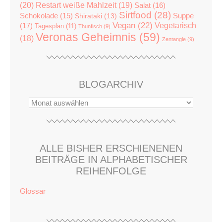
(20)
Restart weiße Mahlzeit
(19)
Salat
(16)
Sirtfood
(28)
Suppe
Schokolade
(15)
Shirataki
(13)
Vegan
(22)
(17)
Vegetarisch
Tagesplan
(11)
Thunfisch
(9)
Veronas Geheimnis
(59)
(18)
Zentangle
(9)
BLOGARCHIV
ALLE BISHER ERSCHIENENEN
BEITRÄGE IN ALPHABETISCHER
REIHENFOLGE
Glossar