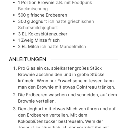
1
Portion
Brownie
z.B. mit Foodpunk
Backmischung
500
g
frische Erdbeeren
300
g
Joghurt
ich hatte griechischen
Schafsmilchjoghurt
3
EL
Kokosblütenzucker
1
Zweig
Minze frisch
2
EL
Milch
ich hatte Mandelmilch
ANLEITUNGEN
Pro Glas ein ca. spielkartengroßes Stück
Brownie abschneiden und in grobe Stücke
krümeln. Wenn nur Erwachsene mitessen kann
man den Brownie mit etwas Cointreau tränken.
Die Erdbeeren waschen und schneiden, auf dem
Brownie verteilen.
Den Joghurt mit etwas Milch verrühren und auf
den Erdbeeren verteilen. Mit dem
Kokosblütenzucker bestreuseln. Wem der
Joghurt zu säuerlich ist, der verrührt ihn mit