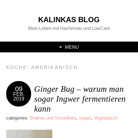
KALINKAS BLOG
Mein Leben mit Hashimoto und LowCarb
MENU
KÜCHE:
AMERIKANISCH
Ginger Bug – warum man
09
FEB.
sogar Ingwer fermentieren
2019
kann
categories:
Shakes und Smoothies
,
vegan
,
Vegetarisch