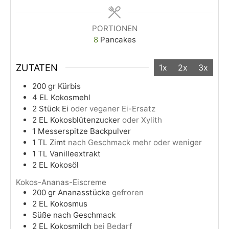
PORTIONEN
8
Pancakes
ZUTATEN
1x
2x
3x
200
gr
Kürbis
4
EL
Kokosmehl
2
Stück
Ei
oder veganer Ei-Ersatz
2
EL
Kokosblütenzucker
oder Xylith
1
Messerspitze
Backpulver
1
TL
Zimt
nach Geschmack mehr oder weniger
1
TL
Vanilleextrakt
2
EL
Kokosöl
Kokos-Ananas-Eiscreme
200
gr
Ananasstücke
gefroren
2
EL
Kokosmus
Süße nach Geschmack
2
EL
Kokosmilch
bei Bedarf