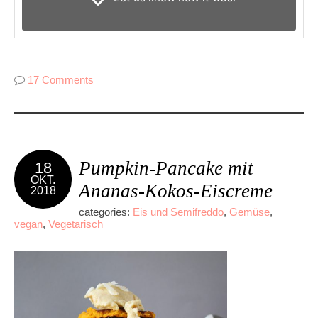
17 Comments
Pumpkin-Pancake mit
18
OKT.
Ananas-Kokos-Eiscreme
2018
categories:
Eis und Semifreddo
,
Gemüse
,
vegan
,
Vegetarisch