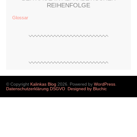
REIHENFOLGE
Glossar
© Copyright
Kalinkas Blog
2026. Powered by
WordPress
.
Datenschutzerklärung DSGVO
Designed by Bluchic