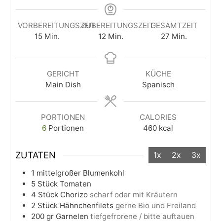
VORBEREITUNGSZEIT
ZUBEREITUNGSZEIT
GESAMTZEIT
15
Min.
12
Min.
27
Min.
GERICHT
KÜCHE
Main Dish
Spanisch
PORTIONEN
CALORIES
6
Portionen
460
kcal
ZUTATEN
1x
2x
3x
1
mittelgroßer
Blumenkohl
5
Stück
Tomaten
4
Stück
Chorizo
scharf oder mit Kräutern
2
Stück
Hähnchenfilets
gerne Bio und Freiland
200
gr
Garnelen
tiefgefrorene / bitte auftauen