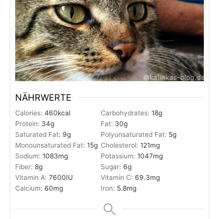
NÄHRWERTE
Calories:
460
kcal
Carbohydrates:
18
g
Protein:
34
g
Fat:
30
g
Saturated Fat:
9
g
Polyunsaturated Fat:
5
g
Monounsaturated Fat:
15
g
Cholesterol:
121
mg
Sodium:
1083
mg
Potassium:
1047
mg
Fiber:
8
g
Sugar:
6
g
Vitamin A:
7600
IU
Vitamin C:
69.3
mg
Calcium:
60
mg
Iron:
5.8
mg