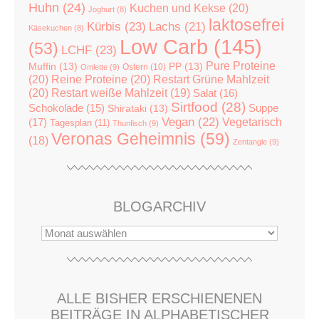
Huhn
(24)
Kuchen und Kekse
(20)
Joghurt
(8)
laktosefrei
Kürbis
(23)
Lachs
(21)
Käsekuchen
(8)
Low Carb
(145)
(53)
LCHF
(23)
Pure Proteine
Muffin
(13)
PP
(13)
Ostern
(10)
Omlette
(9)
(20)
Reine Proteine
(20)
Restart Grüne Mahlzeit
(20)
Restart weiße Mahlzeit
(19)
Salat
(16)
Sirtfood
(28)
Suppe
Schokolade
(15)
Shirataki
(13)
Vegan
(22)
(17)
Vegetarisch
Tagesplan
(11)
Thunfisch
(9)
Veronas Geheimnis
(59)
(18)
Zentangle
(9)
BLOGARCHIV
ALLE BISHER ERSCHIENENEN
BEITRÄGE IN ALPHABETISCHER