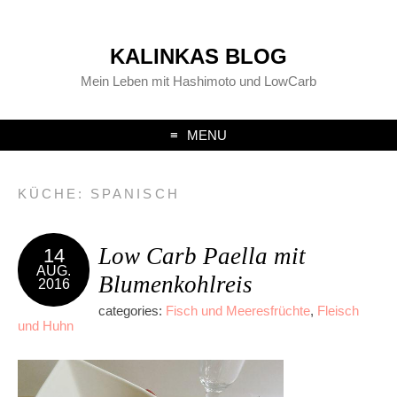
KALINKAS BLOG
Mein Leben mit Hashimoto und LowCarb
MENU
KÜCHE:
SPANISCH
Low Carb Paella mit
14
AUG.
Blumenkohlreis
2016
categories:
Fisch und Meeresfrüchte
,
Fleisch
und Huhn