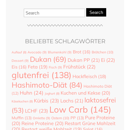
Search
BELIEBTE SCHLAGWÖRTER
Brot
(16)
Brötchen
(10)
Auflauf
(8)
Avocado
(9)
Blumenkohl
(9)
Dukan
(69)
Dukan PP
(21)
Ei
(22)
Dessert
(9)
Frühstück
(22)
Feta
(19)
Eis
(16)
Fisch
(9)
glutenfrei
(138)
Hackfleisch
(18)
Hashimoto-Diät
(84)
Hashimoto Diät
Huhn
(24)
Kuchen und Kekse
(20)
(12)
Joghurt
(8)
laktosefrei
Kürbis
(23)
Lachs
(21)
Käsekuchen
(8)
Low Carb
(145)
(53)
LCHF
(23)
Pure Proteine
Muffin
(13)
PP
(13)
Ostern
(10)
Omlette
(9)
(20)
Reine Proteine
(20)
Restart Grüne Mahlzeit
(20)
Restart weiße Mahlzeit
(19)
Salat
(16)