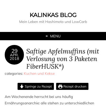
KALINKAS BLOG
Mein Leben mit Hashimoto und LowCarb
MENU
Saftige Apfelmuffins (mit
29
APR.
Verlosung von 3 Paketen
2018
FiberHUSK*)
categories:
Kuchen und Kekse
Springe zu Rezept
Rezept drucken
Am Wochenende herrscht bei uns häufig
Ernährungsanarchie: alle stehen zu unterschiedlichen