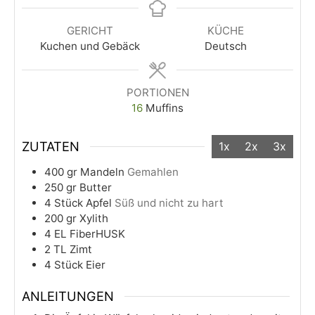
GERICHT
KÜCHE
Kuchen und Gebäck
Deutsch
PORTIONEN
16
Muffins
ZUTATEN
1x
2x
3x
400
gr
Mandeln
Gemahlen
250
gr
Butter
4
Stück
Apfel
Süß und nicht zu hart
200
gr
Xylith
4
EL
FiberHUSK
2
TL
Zimt
4
Stück
Eier
ANLEITUNGEN