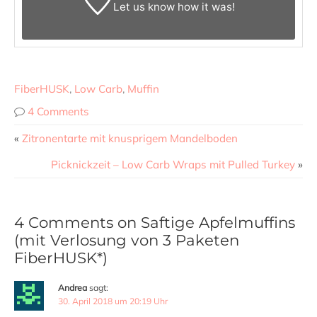
Let us know
how it was!
FiberHUSK
,
Low Carb
,
Muffin
4 Comments
«
Zitronentarte mit knusprigem Mandelboden
Picknickzeit – Low Carb Wraps mit Pulled Turkey
»
4 Comments on Saftige Apfelmuffins
(mit Verlosung von 3 Paketen
FiberHUSK*)
Andrea
sagt:
30. April 2018 um 20:19 Uhr