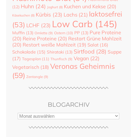
Huhn
(24)
Kuchen und Kekse
(20)
(12)
Joghurt
(8)
laktosefrei
Kürbis
(23)
Lachs
(21)
Käsekuchen
(8)
Low Carb
(145)
(53)
LCHF
(23)
Pure Proteine
Muffin
(13)
PP
(13)
Ostern
(10)
Omlette
(9)
(20)
Reine Proteine
(20)
Restart Grüne Mahlzeit
(20)
Restart weiße Mahlzeit
(19)
Salat
(16)
Sirtfood
(28)
Suppe
Schokolade
(15)
Shirataki
(13)
Vegan
(22)
(17)
Tagesplan
(11)
Thunfisch
(9)
Veronas Geheimnis
Vegetarisch
(18)
(59)
Zentangle
(9)
BLOGARCHIV