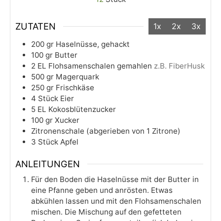
ZUTATEN
1x
2x
3x
200
gr
Haselnüsse, gehackt
100
gr
Butter
2
EL
Flohsamenschalen gemahlen
z.B. FiberHusk
500
gr
Magerquark
250
gr
Frischkäse
4
Stück
Eier
5
EL
Kokosblütenzucker
100
gr
Xucker
Zitronenschale (abgerieben von 1 Zitrone)
3
Stück
Apfel
ANLEITUNGEN
Für den Boden die Haselnüsse mit der Butter in
eine Pfanne geben und anrösten. Etwas
abkühlen lassen und mit den Flohsamenschalen
mischen. Die Mischung auf den gefetteten