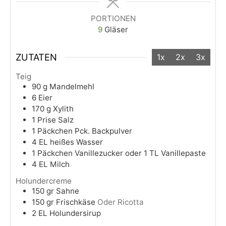
PORTIONEN
9
Gläser
ZUTATEN
1x
2x
3x
Teig
90
g
Mandelmehl
6
Eier
170
g
Xylith
1
Prise
Salz
1
Päckchen
Pck. Backpulver
4
EL
heißes Wasser
1
Päckchen
Vanillezucker oder 1 TL Vanillepaste
4
EL
Milch
Holundercreme
150
gr
Sahne
150
gr
Frischkäse
Oder Ricotta
2
EL
Holundersirup