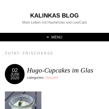
KALINKAS BLOG
Mein Leben mit Hashimoto und LowCarb
MENU
ZUTAT:
FRISCHKÄSE
Hugo-Cupcakes im Glas
02
JUNI
categories:
Dessert
2020