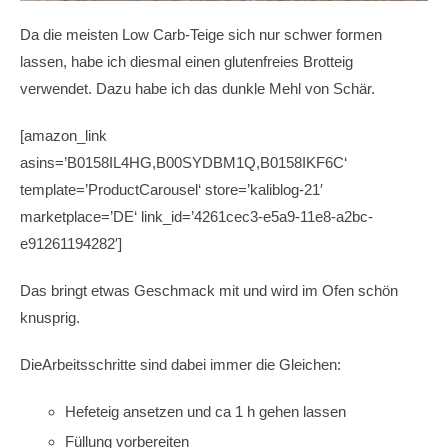
Da die meisten Low Carb-Teige sich nur schwer formen
lassen, habe ich diesmal einen glutenfreies Brotteig
verwendet. Dazu habe ich das dunkle Mehl von Schär.
[amazon_link
asins=’B0158IL4HG,B00SYDBM1Q,B0158IKF6C‘
template=’ProductCarousel‘ store=’kaliblog-21′
marketplace=’DE‘ link_id=’4261cec3-e5a9-11e8-a2bc-
e91261194282′]
Das bringt etwas Geschmack mit und wird im Ofen schön
knusprig.
DieArbeitsschritte sind dabei immer die Gleichen:
Hefeteig ansetzen und ca 1 h gehen lassen
Füllung vorbereiten