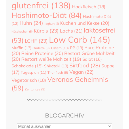
glutenfrei
(138)
Hackfleisch
(18)
Hashimoto-Diät
(84)
Hashimoto Diät
Huhn
(24)
Kuchen und Kekse
(20)
(12)
Joghurt
(8)
laktosefrei
Kürbis
(23)
Lachs
(21)
Käsekuchen
(8)
Low Carb
(145)
(53)
LCHF
(23)
Pure Proteine
Muffin
(13)
PP
(13)
Ostern
(10)
Omlette
(9)
(20)
Reine Proteine
(20)
Restart Grüne Mahlzeit
(20)
Restart weiße Mahlzeit
(19)
Salat
(16)
Sirtfood
(28)
Suppe
Schokolade
(15)
Shirataki
(13)
Vegan
(22)
(17)
Tagesplan
(11)
Thunfisch
(9)
Veronas Geheimnis
Vegetarisch
(18)
(59)
Zentangle
(9)
BLOGARCHIV