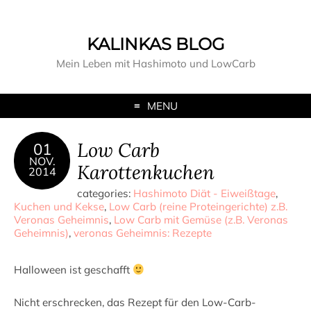
KALINKAS BLOG
Mein Leben mit Hashimoto und LowCarb
MENU
Low Carb
01
NOV.
Karottenkuchen
2014
categories:
Hashimoto Diät - Eiweißtage
,
Kuchen und Kekse
,
Low Carb (reine Proteingerichte) z.B.
Veronas Geheimnis
,
Low Carb mit Gemüse (z.B. Veronas
Geheimnis)
,
veronas Geheimnis: Rezepte
Halloween ist geschafft
Nicht erschrecken, das Rezept für den Low-Carb-