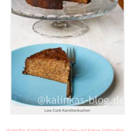
Low Carb Karottenkuchen
glutenfrei
,
Karottenkuchen
,
Kuchen und Kekse
,
laktosefrei
,