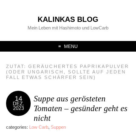
KALINKAS BLOG
Mein Leben mit Hashimoto und LowCarb
MENU
ZUTAT:
GERÄUCHERTES PAPRIKAPULVER
(ODER UNGARISCH, SOLLTE AUF JEDEN
FALL ETWAS SCHÄRFER SEIN)
Suppe aus gerösteten
14
DEZ.
Tomaten – gesünder geht es
2023
nicht
categories:
Low Carb
,
Suppen