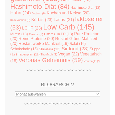
Hashimoto-Diät
(84)
Hashimoto Diät
(12)
Huhn
(24)
Kuchen und Kekse
(20)
Joghurt
(8)
laktosefrei
Kürbis
(23)
Lachs
(21)
Käsekuchen
(8)
Low Carb
(145)
(53)
LCHF
(23)
Pure Proteine
Muffin
(13)
PP
(13)
Ostern
(10)
Omlette
(9)
(20)
Reine Proteine
(20)
Restart Grüne Mahlzeit
(20)
Restart weiße Mahlzeit
(19)
Salat
(16)
Sirtfood
(28)
Suppe
Schokolade
(15)
Shirataki
(13)
Vegan
(22)
(17)
Vegetarisch
Tagesplan
(11)
Thunfisch
(9)
Veronas Geheimnis
(59)
(18)
Zentangle
(9)
BLOGARCHIV