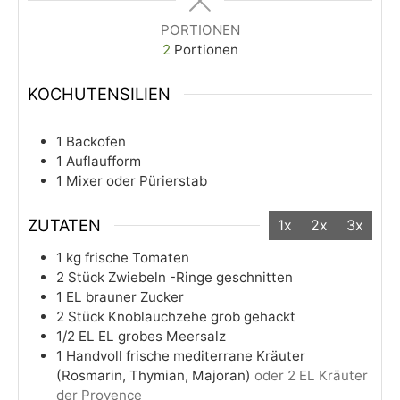
PORTIONEN
2
Portionen
KOCHUTENSILIEN
1 Backofen
1 Auflaufform
1 Mixer oder Pürierstab
ZUTATEN
1x
2x
3x
1
kg
frische Tomaten
2
Stück
Zwiebeln -Ringe geschnitten
1
EL
brauner Zucker
2
Stück
Knoblauchzehe grob gehackt
1/2
EL
EL grobes Meersalz
1
Handvoll frische mediterrane Kräuter
(Rosmarin, Thymian, Majoran)
oder 2 EL Kräuter
der Provence