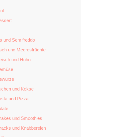
ot
essert
is und Semifreddo
isch und Meeresfrüchte
leisch und Huhn
emüse
ewürze
uchen und Kekse
asta und Pizza
late
hakes und Smoothies
nacks und Knabbereien