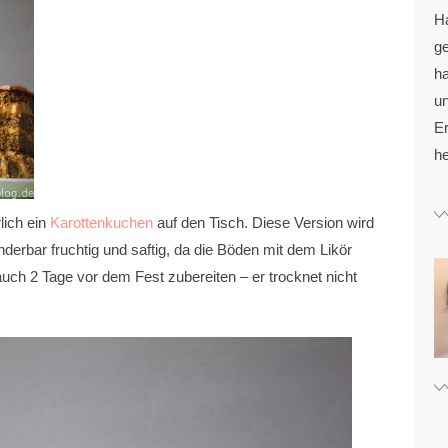
H
g
ha
u
Er
he
lich ein
Karottenkuchen
auf den Tisch. Diese Version wird
erbar fruchtig und saftig, da die Böden mit dem Likör
ch 2 Tage vor dem Fest zubereiten – er trocknet nicht