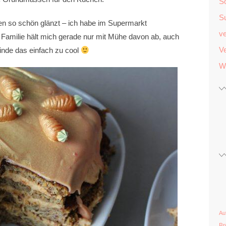
S
S
en so schön glänzt – ich habe im Supermarkt
v
 Familie hält mich gerade nur mit Mühe davon ab, auch
Ve
inde das einfach zu cool
W
Au
Br