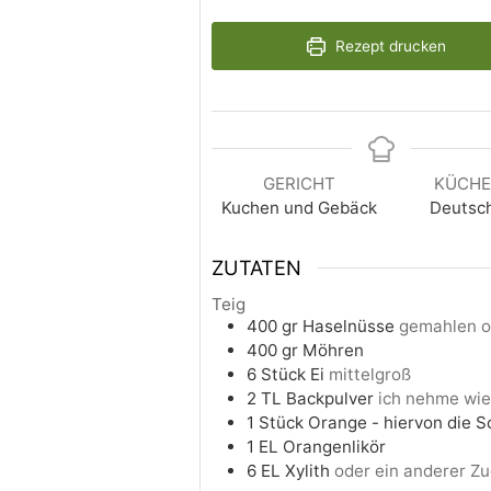
Rezept drucken
GERICHT
KÜCH
Kuchen und Gebäck
Deutsc
ZUTATEN
Teig
400
gr
Haselnüsse
gemahlen o
400
gr
Möhren
6
Stück
Ei
mittelgroß
2
TL
Backpulver
ich nehme wie
1
Stück
Orange - hiervon die S
1
EL
Orangenlikör
6
EL
Xylith
oder ein anderer Z