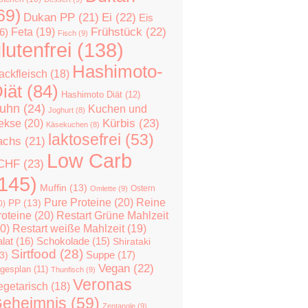
69)
Dukan PP
(21)
Ei
(22)
Eis
Feta
(19)
Frühstück
(22)
6)
Fisch
(9)
lutenfrei
(138)
Hashimoto-
ackfleisch
(18)
iät
(84)
Hashimoto Diät
(12)
uhn
(24)
Kuchen und
Joghurt
(8)
Kürbis
(23)
ekse
(20)
Käsekuchen
(8)
laktosefrei
(53)
achs
(21)
Low Carb
CHF
(23)
145)
Muffin
(13)
Ostern
Omlette
(9)
Pure Proteine
(20)
Reine
PP
(13)
0)
roteine
(20)
Restart Grüne Mahlzeit
0)
Restart weiße Mahlzeit
(19)
lat
(16)
Schokolade
(15)
Shirataki
Sirtfood
(28)
Suppe
(17)
3)
Vegan
(22)
gesplan
(11)
Thunfisch
(9)
Veronas
egetarisch
(18)
eheimnis
(59)
Zentangle
(9)