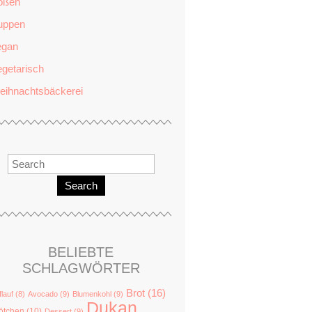
oßen
uppen
egan
getarisch
eihnachtsbäckerei
Search
BELIEBTE
SCHLAGWÖRTER
Brot
(16)
flauf
(8)
Avocado
(9)
Blumenkohl
(9)
Dukan
ötchen
(10)
Dessert
(9)