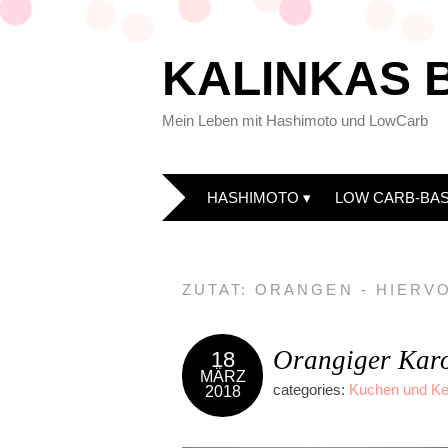
KALINKAS 
Mein Leben mit Hashimoto und LowCarb
HASHIMOTO
LOW CARB-BAS
ZUTAT:
ORANGEN - HIERVO
Orangiger Kar
18
MÄRZ
categories:
Kuchen und K
2018