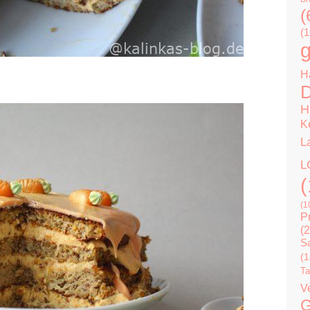
(
(1
g
H
D
H
K
L
L
(
(1
P
(2
Sa
(1
Ta
V
G