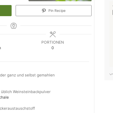
Pin Recipe
E
PORTIONEN
h
0
der ganz und selbst gemahlen
 üblich Weinsteinbackpulver
chale
uckeraustauschstoff