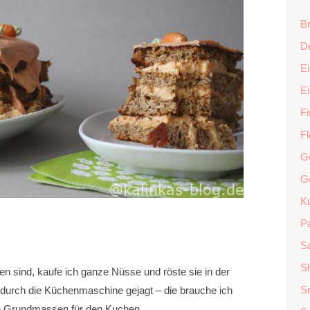
Br
D
Ei
E
F
F
G
G
K
P
Sa
S
n sind, kaufe ich ganze Nüsse und röste sie in der
S
 durch die Küchenmaschine gejagt – die brauche ich
die Grundmassen für den Kuchen.