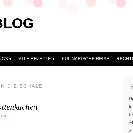
BLOG
ICS
ALLE REZEPTE
KULINARISCHE REISE
RECHT
N DIE SCHALE
He
ottenkuchen
Ic
Ka
ekse
ic
z