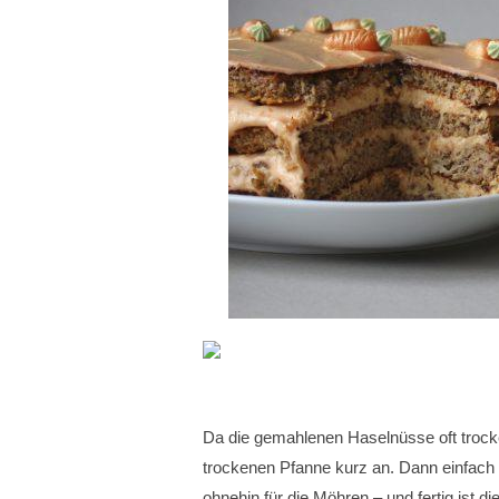
Da die gemahlenen Haselnüsse oft trocke
trockenen Pfanne kurz an. Dann einfach
ohnehin für die Möhren – und fertig ist 