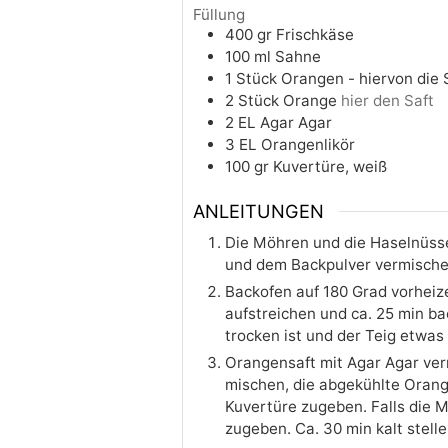
Füllung
400
gr
Frischkäse
100
ml
Sahne
1
Stück
Orangen - hiervon die 
2
Stück
Orange
hier den Saft
2
EL
Agar Agar
3
EL
Orangenlikör
100
gr
Kuvertüre, weiß
ANLEITUNGEN
Die Möhren und die Haselnüsse
und dem Backpulver vermischen
Backofen auf 180 Grad vorheize
aufstreichen und ca. 25 min ba
trocken ist und der Teig etwas 
Orangensaft mit Agar Agar ve
mischen, die abgekühlte Oran
Kuvertüre zugeben. Falls die M
zugeben. Ca. 30 min kalt stell