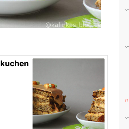
nkuchen
G