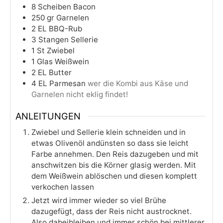
8
Scheiben
Bacon
250
gr
Garnelen
2
EL
BBQ-Rub
3
Stangen
Sellerie
1
St
Zwiebel
1
Glas
Weißwein
2
EL
Butter
4
EL
Parmesan
wer die Kombi aus Käse und
Garnelen nicht eklig findet!
ANLEITUNGEN
Zwiebel und Sellerie klein schneiden und in
etwas Olivenöl andünsten so dass sie leicht
Farbe annehmen. Den Reis dazugeben und mit
anschwitzen bis die Körner glasig werden. Mit
dem Weißwein ablöschen und diesen komplett
verkochen lassen
Jetzt wird immer wieder so viel Brühe
dazugefügt, dass der Reis nicht austrocknet.
Also dabeibleiben und immer schön bei mittlerer