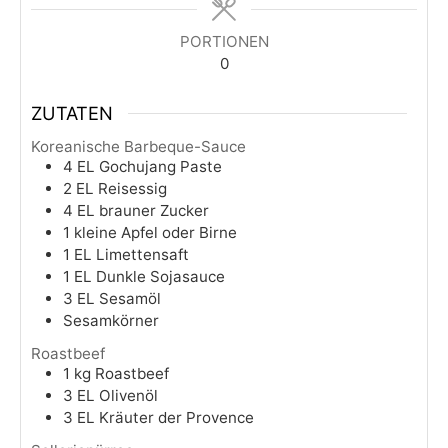
PORTIONEN
0
ZUTATEN
Koreanische Barbeque-Sauce
4
EL
Gochujang Paste
2
EL
Reisessig
4
EL
brauner Zucker
1
kleine
Apfel oder Birne
1
EL
Limettensaft
1
EL
Dunkle Sojasauce
3
EL
Sesamöl
Sesamkörner
Roastbeef
1
kg
Roastbeef
3
EL
Olivenöl
3
EL
Kräuter der Provence