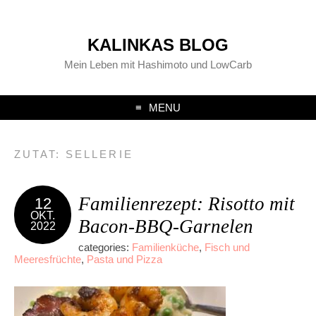
KALINKAS BLOG
Mein Leben mit Hashimoto und LowCarb
MENU
ZUTAT:
SELLERIE
Familienrezept: Risotto mit
12
OKT.
Bacon-BBQ-Garnelen
2022
categories:
Familienküche
,
Fisch und
Meeresfrüchte
,
Pasta und Pizza