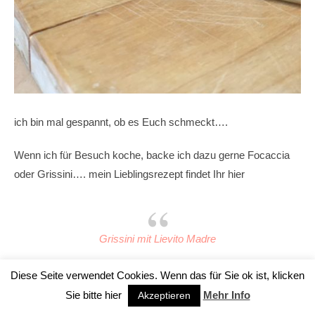
ich bin mal gespannt, ob es Euch schmeckt….
Wenn ich für Besuch koche, backe ich dazu gerne Focaccia
oder Grissini…. mein Lieblingsrezept findet Ihr hier
Grissini mit Lievito Madre
Für mich selbst dann natürlich die glutenfreie Variante (Ohne
Diese Seite verwendet Cookies. Wenn das für Sie ok ist, klicken
Kohle)
Sie bitte hier
Mehr Info
Akzeptieren