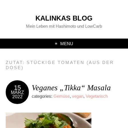
KALINKAS BLOG
Mein Leben mit Hashimoto und LowCarb
MENU
ZUTAT:
STÜCKIGE TOMATEN (AUS DER
DOSE)
Veganes „Tikka“ Masala
15
MÄRZ
categories:
Gemüse
,
vegan
,
Vegetarisch
2022