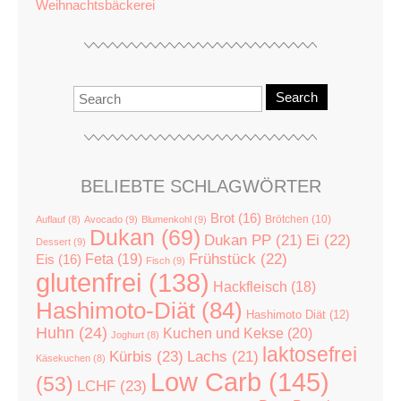
Weihnachtsbäckerei
Search
BELIEBTE SCHLAGWÖRTER
Brot
(16)
Brötchen
(10)
Auflauf
(8)
Avocado
(9)
Blumenkohl
(9)
Dukan
(69)
Dukan PP
(21)
Ei
(22)
Dessert
(9)
Feta
(19)
Frühstück
(22)
Eis
(16)
Fisch
(9)
glutenfrei
(138)
Hackfleisch
(18)
Hashimoto-Diät
(84)
Hashimoto Diät
(12)
Huhn
(24)
Kuchen und Kekse
(20)
Joghurt
(8)
laktosefrei
Kürbis
(23)
Lachs
(21)
Käsekuchen
(8)
Low Carb
(145)
(53)
LCHF
(23)