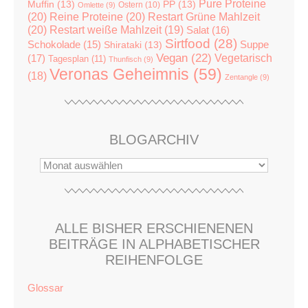
Pure Proteine
Muffin
(13)
PP
(13)
Ostern
(10)
Omlette
(9)
(20)
Reine Proteine
(20)
Restart Grüne Mahlzeit
(20)
Restart weiße Mahlzeit
(19)
Salat
(16)
Sirtfood
(28)
Suppe
Schokolade
(15)
Shirataki
(13)
Vegan
(22)
(17)
Vegetarisch
Tagesplan
(11)
Thunfisch
(9)
Veronas Geheimnis
(59)
(18)
Zentangle
(9)
BLOGARCHIV
ALLE BISHER ERSCHIENENEN
BEITRÄGE IN ALPHABETISCHER
REIHENFOLGE
Glossar