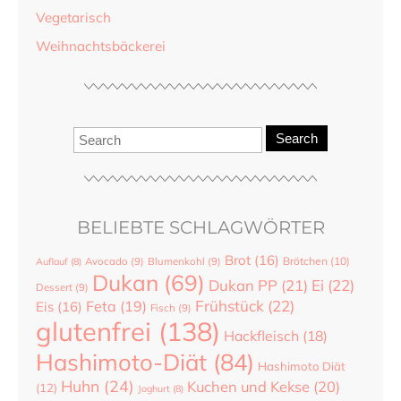
Vegetarisch
Weihnachtsbäckerei
Search
BELIEBTE SCHLAGWÖRTER
Brot
(16)
Brötchen
(10)
Auflauf
(8)
Avocado
(9)
Blumenkohl
(9)
Dukan
(69)
Dukan PP
(21)
Ei
(22)
Dessert
(9)
Frühstück
(22)
Feta
(19)
Eis
(16)
Fisch
(9)
glutenfrei
(138)
Hackfleisch
(18)
Hashimoto-Diät
(84)
Hashimoto Diät
Huhn
(24)
Kuchen und Kekse
(20)
(12)
Joghurt
(8)