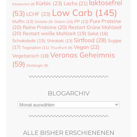
laktosefrei
Kürbis
(23)
Lachs
(21)
Käsekuchen
(8)
Low Carb
(145)
(53)
LCHF
(23)
Pure Proteine
Muffin
(13)
PP
(13)
Ostern
(10)
Omlette
(9)
(20)
Reine Proteine
(20)
Restart Grüne Mahlzeit
(20)
Restart weiße Mahlzeit
(19)
Salat
(16)
Sirtfood
(28)
Suppe
Schokolade
(15)
Shirataki
(13)
Vegan
(22)
(17)
Tagesplan
(11)
Thunfisch
(9)
Veronas Geheimnis
Vegetarisch
(18)
(59)
Zentangle
(9)
BLOGARCHIV
ALLE BISHER ERSCHIENENEN