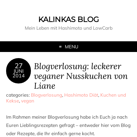
KALINKAS BLOG
Mein Leben mit Hashimoto und LowCarb
MENU
Blogverlosung: leckerer
27
JUNI
veganer Nusskuchen von
2014
Liane
categories:
Blogverlosung
,
Hashimoto Diät
,
Kuchen und
Kekse
,
vegan
Im Rahmen meiner Blogverlosung habe ich Euch ja nach
Euren Lieblingsrezepten gefragt – entweder hier vom Blog
oder Rezepte, die Ihr einfach gerne kocht.