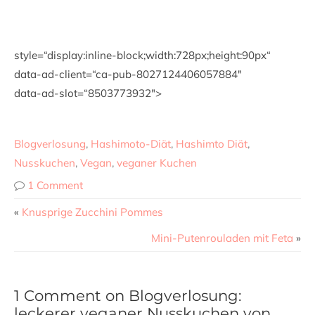
style=“display:inline-block;width:728px;height:90px“
data-ad-client=“ca-pub-8027124406057884″
data-ad-slot=“8503773932″>
Blogverlosung
,
Hashimoto-Diät
,
Hashimto Diät
,
Nusskuchen
,
Vegan
,
veganer Kuchen
1 Comment
«
Knusprige Zucchini Pommes
Mini-Putenrouladen mit Feta
»
1 Comment on Blogverlosung:
leckerer veganer Nusskuchen von