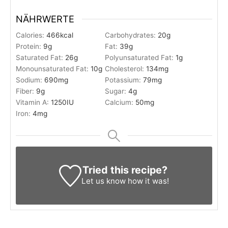
NÄHRWERTE
Calories:
466
kcal
Carbohydrates:
20
g
Protein:
9
g
Fat:
39
g
Saturated Fat:
26
g
Polyunsaturated Fat:
1
g
Monounsaturated Fat:
10
g
Cholesterol:
134
mg
Sodium:
690
mg
Potassium:
79
mg
Fiber:
9
g
Sugar:
4
g
Vitamin A:
1250
IU
Calcium:
50
mg
Iron:
4
mg
Tried this recipe?
Let us know
how it was!