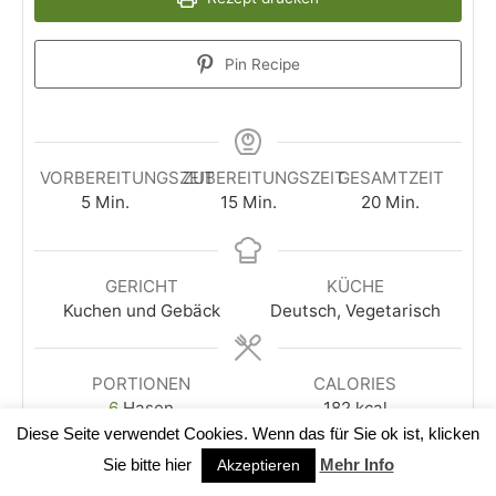
Pin Recipe
VORBEREITUNGSZEIT
ZUBEREITUNGSZEIT
GESAMTZEIT
5
Min.
15
Min.
20
Min.
GERICHT
KÜCHE
Kuchen und Gebäck
Deutsch, Vegetarisch
PORTIONEN
CALORIES
6
Hasen
182
kcal
Diese Seite verwendet Cookies. Wenn das für Sie ok ist, klicken
Sie bitte hier
Mehr Info
ZUTATEN
Akzeptieren
1x
2x
3x