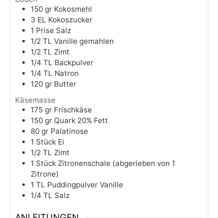
150
gr
Kokosmehl
3
EL
Kokoszucker
1
Prise
Salz
1/2
TL
Vanille gemahlen
1/2
TL
Zimt
1/4
TL
Backpulver
1/4
TL
Natron
120
gr
Butter
Käsemasse
175
gr
Frischkäse
150
gr
Quark 20% Fett
80
gr
Palatinose
1
Stück
Ei
1/2
TL
Zimt
1
Stück
Zitronenschale (abgerieben von 1
Zitrone)
1
TL
Puddingpulver Vanille
1/4
TL
Salz
ANLEITUNGEN