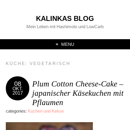
KALINKAS BLOG
Mein Leben mit Hashimoto und LowCarb
MENU
KÜCHE:
VEGETARISCH
Plum Cotton Cheese-Cake –
08
OKT.
japanischer Käsekuchen mit
2017
Pflaumen
categories:
Kuchen und Kekse