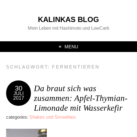
KALINKAS BLOG
Mein Leben mit Hashimoto und LowCarb
MENU
SCHLAGWORT:
FERMENTIEREN
Da braut sich was
30
JULI
zusammen: Apfel-Thymian-
2017
Limonade mit Wasserkefir
categories:
Shakes und Smoothies