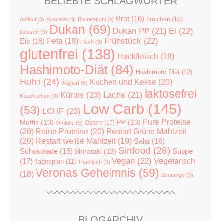
BELIEBTE SCHLAGWÖRTER
Brot
(16)
Brötchen
(10)
Auflauf
(8)
Avocado
(9)
Blumenkohl
(9)
Dukan
(69)
Dukan PP
(21)
Ei
(22)
Dessert
(9)
Feta
(19)
Frühstück
(22)
Eis
(16)
Fisch
(9)
glutenfrei
(138)
Hackfleisch
(18)
Hashimoto-Diät
(84)
Hashimoto Diät
(12)
Huhn
(24)
Kuchen und Kekse
(20)
Joghurt
(8)
laktosefrei
Kürbis
(23)
Lachs
(21)
Käsekuchen
(8)
Low Carb
(145)
(53)
LCHF
(23)
Pure Proteine
Muffin
(13)
PP
(13)
Ostern
(10)
Omlette
(9)
(20)
Reine Proteine
(20)
Restart Grüne Mahlzeit
(20)
Restart weiße Mahlzeit
(19)
Salat
(16)
Sirtfood
(28)
Suppe
Schokolade
(15)
Shirataki
(13)
Vegan
(22)
(17)
Vegetarisch
Tagesplan
(11)
Thunfisch
(9)
Veronas Geheimnis
(59)
(18)
Zentangle
(9)
BLOGARCHIV