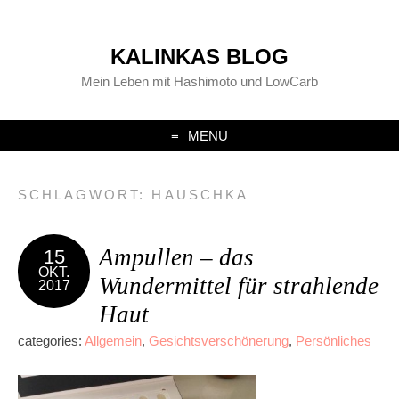
KALINKAS BLOG
Mein Leben mit Hashimoto und LowCarb
MENU
SCHLAGWORT:
HAUSCHKA
Ampullen – das
15
OKT.
Wundermittel für strahlende
2017
Haut
categories:
Allgemein
,
Gesichtsverschönerung
,
Persönliches