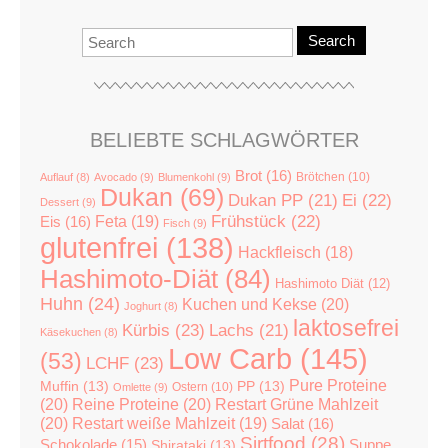
Search
BELIEBTE SCHLAGWÖRTER
Brot
(16)
Brötchen
(10)
Auflauf
(8)
Avocado
(9)
Blumenkohl
(9)
Dukan
(69)
Dukan PP
(21)
Ei
(22)
Dessert
(9)
Feta
(19)
Frühstück
(22)
Eis
(16)
Fisch
(9)
glutenfrei
(138)
Hackfleisch
(18)
Hashimoto-Diät
(84)
Hashimoto Diät
(12)
Huhn
(24)
Kuchen und Kekse
(20)
Joghurt
(8)
laktosefrei
Kürbis
(23)
Lachs
(21)
Käsekuchen
(8)
Low Carb
(145)
(53)
LCHF
(23)
Pure Proteine
Muffin
(13)
PP
(13)
Ostern
(10)
Omlette
(9)
(20)
Reine Proteine
(20)
Restart Grüne Mahlzeit
(20)
Restart weiße Mahlzeit
(19)
Salat
(16)
Sirtfood
(28)
Suppe
Schokolade
(15)
Shirataki
(13)