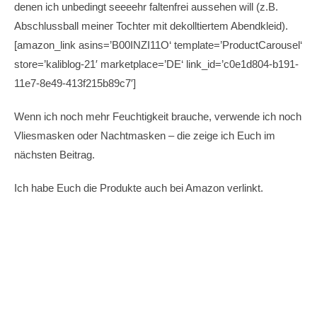
denen ich unbedingt seeeehr faltenfrei aussehen will (z.B.
Abschlussball meiner Tochter mit dekolltiertem Abendkleid).
[amazon_link asins=’B00INZI11O‘ template=’ProductCarousel‘
store=’kaliblog-21′ marketplace=’DE‘ link_id=’c0e1d804-b191-
11e7-8e49-413f215b89c7′]
Wenn ich noch mehr Feuchtigkeit brauche, verwende ich noch
Vliesmasken oder Nachtmasken – die zeige ich Euch im
nächsten Beitrag.
Ich habe Euch die Produkte auch bei Amazon verlinkt.