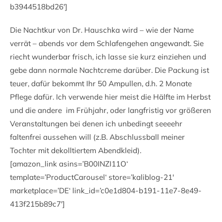
b3944518bd26′]
Die Nachtkur von Dr. Hauschka wird – wie der Name
verrät – abends vor dem Schlafengehen angewandt. Sie
riecht wunderbar frisch, ich lasse sie kurz einziehen und
gebe dann normale Nachtcreme darüber. Die Packung ist
teuer, dafür bekommt Ihr 50 Ampullen, d.h. 2 Monate
Pflege dafür. Ich verwende hier meist die Hälfte im Herbst
und die andere im Frühjahr, oder langfristig vor größeren
Veranstaltungen bei denen ich unbedingt seeeehr
faltenfrei aussehen will (z.B. Abschlussball meiner
Tochter mit dekolltiertem Abendkleid).
[amazon_link asins=’B00INZI11O‘
template=’ProductCarousel‘ store=’kaliblog-21′
marketplace=’DE‘ link_id=’c0e1d804-b191-11e7-8e49-
413f215b89c7′]