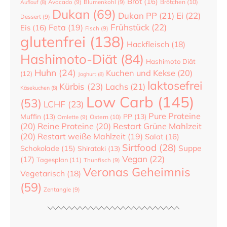
Brot
(16)
Brötchen
(10)
Auflauf
(8)
Avocado
(9)
Blumenkohl
(9)
Dukan
(69)
Dukan PP
(21)
Ei
(22)
Dessert
(9)
Frühstück
(22)
Feta
(19)
Eis
(16)
Fisch
(9)
glutenfrei
(138)
Hackfleisch
(18)
Hashimoto-Diät
(84)
Hashimoto Diät
Huhn
(24)
Kuchen und Kekse
(20)
(12)
Joghurt
(8)
laktosefrei
Kürbis
(23)
Lachs
(21)
Käsekuchen
(8)
Low Carb
(145)
(53)
LCHF
(23)
Pure Proteine
Muffin
(13)
PP
(13)
Ostern
(10)
Omlette
(9)
(20)
Reine Proteine
(20)
Restart Grüne Mahlzeit
(20)
Restart weiße Mahlzeit
(19)
Salat
(16)
Sirtfood
(28)
Suppe
Schokolade
(15)
Shirataki
(13)
Vegan
(22)
(17)
Tagesplan
(11)
Thunfisch
(9)
Veronas Geheimnis
Vegetarisch
(18)
(59)
Zentangle
(9)