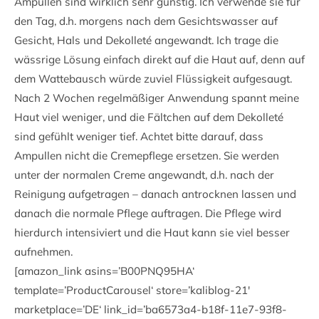
Ampullen sind wirklich sehr günstig. Ich verwende sie für
den Tag, d.h. morgens nach dem Gesichtswasser auf
Gesicht, Hals und Dekolleté angewandt. Ich trage die
wässrige Lösung einfach direkt auf die Haut auf, denn auf
dem Wattebausch würde zuviel Flüssigkeit aufgesaugt.
Nach 2 Wochen regelmäßiger Anwendung spannt meine
Haut viel weniger, und die Fältchen auf dem Dekolleté
sind gefühlt weniger tief. Achtet bitte darauf, dass
Ampullen nicht die Cremepflege ersetzen. Sie werden
unter der normalen Creme angewandt, d.h. nach der
Reinigung aufgetragen – danach antrocknen lassen und
danach die normale Pflege auftragen. Die Pflege wird
hierdurch intensiviert und die Haut kann sie viel besser
aufnehmen.
[amazon_link asins=’B00PNQ95HA‘
template=’ProductCarousel‘ store=’kaliblog-21′
marketplace=’DE‘ link_id=’ba6573a4-b18f-11e7-93f8-