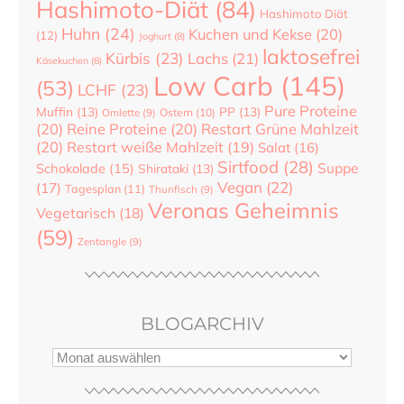
Hashimoto-Diät
(84)
Hashimoto Diät
Huhn
(24)
Kuchen und Kekse
(20)
(12)
Joghurt
(8)
laktosefrei
Kürbis
(23)
Lachs
(21)
Käsekuchen
(8)
Low Carb
(145)
(53)
LCHF
(23)
Pure Proteine
Muffin
(13)
PP
(13)
Ostern
(10)
Omlette
(9)
(20)
Reine Proteine
(20)
Restart Grüne Mahlzeit
(20)
Restart weiße Mahlzeit
(19)
Salat
(16)
Sirtfood
(28)
Suppe
Schokolade
(15)
Shirataki
(13)
Vegan
(22)
(17)
Tagesplan
(11)
Thunfisch
(9)
Veronas Geheimnis
Vegetarisch
(18)
(59)
Zentangle
(9)
BLOGARCHIV