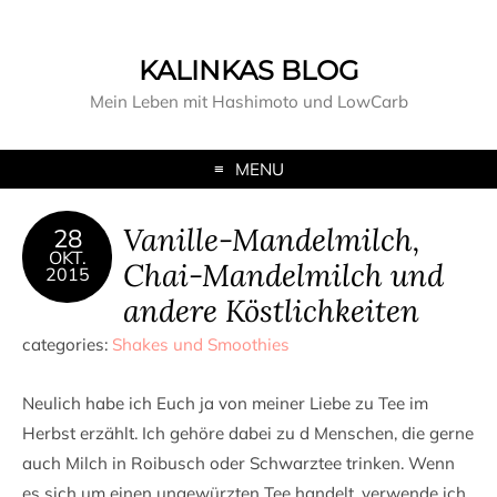
KALINKAS BLOG
Mein Leben mit Hashimoto und LowCarb
MENU
Vanille-Mandelmilch,
28
OKT.
Chai-Mandelmilch und
2015
andere Köstlichkeiten
categories:
Shakes und Smoothies
Neulich habe ich Euch ja von meiner Liebe zu Tee im
Herbst erzählt. Ich gehöre dabei zu d Menschen, die gerne
auch Milch in Roibusch oder Schwarztee trinken. Wenn
es sich um einen ungewürzten Tee handelt, verwende ich