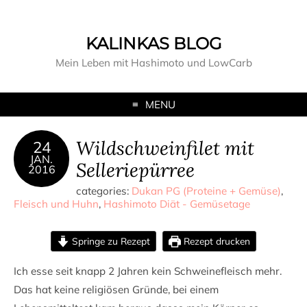
KALINKAS BLOG
Mein Leben mit Hashimoto und LowCarb
MENU
Wildschweinfilet mit
24
JAN.
Selleriepürree
2016
categories:
Dukan PG (Proteine + Gemüse)
,
Fleisch und Huhn
,
Hashimoto Diät - Gemüsetage
Springe zu Rezept
Rezept drucken
Ich esse seit knapp 2 Jahren kein Schweinefleisch mehr.
Das hat keine religiösen Gründe, bei einem