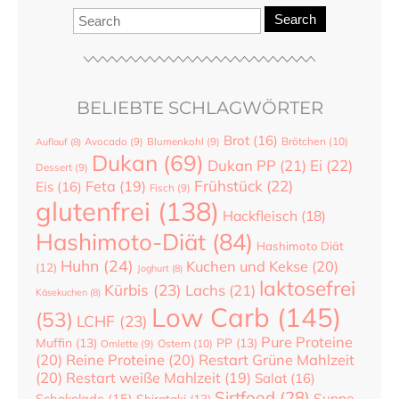
Search
BELIEBTE SCHLAGWÖRTER
Brot
(16)
Brötchen
(10)
Auflauf
(8)
Avocado
(9)
Blumenkohl
(9)
Dukan
(69)
Dukan PP
(21)
Ei
(22)
Dessert
(9)
Frühstück
(22)
Feta
(19)
Eis
(16)
Fisch
(9)
glutenfrei
(138)
Hackfleisch
(18)
Hashimoto-Diät
(84)
Hashimoto Diät
Huhn
(24)
Kuchen und Kekse
(20)
(12)
Joghurt
(8)
laktosefrei
Kürbis
(23)
Lachs
(21)
Käsekuchen
(8)
Low Carb
(145)
(53)
LCHF
(23)
Pure Proteine
Muffin
(13)
PP
(13)
Ostern
(10)
Omlette
(9)
(20)
Reine Proteine
(20)
Restart Grüne Mahlzeit
(20)
Restart weiße Mahlzeit
(19)
Salat
(16)
Sirtfood
(28)
Suppe
Schokolade
(15)
Shirataki
(13)