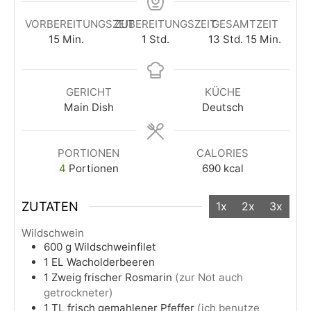
VORBEREITUNGSZEIT
ZUBEREITUNGSZEIT
GESAMTZEIT
15
Min.
1
Std.
13
Std.
15
Min.
GERICHT
KÜCHE
Main Dish
Deutsch
PORTIONEN
CALORIES
4
Portionen
690
kcal
ZUTATEN
1x
2x
3x
Wildschwein
600
g
Wildschweinfilet
1
EL
Wacholderbeeren
1
Zweig
frischer Rosmarin
(zur Not auch
getrockneter)
1
TL
frisch gemahlener Pfeffer
(ich benutze