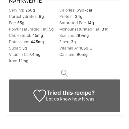
NÄHRWERTE
Serving:
250
g
Calories:
690
kcal
Carbohydrates:
9
g
Protein:
34
g
Fat:
55
g
Saturated Fat:
14
g
Polyunsaturated Fat:
5
g
Monounsaturated Fat:
31
g
Cholesterol:
45
mg
Sodium:
299
mg
Potassium:
445
mg
Fiber:
3
g
Sugar:
3
g
Vitamin A:
1050
IU
Vitamin C:
7.4
mg
Calcium:
90
mg
Iron:
1.1
mg
Tried this recipe?
Let us know
how it was!