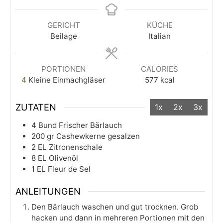
GERICHT
KÜCHE
Beilage
Italian
PORTIONEN
CALORIES
4
Kleine Einmachgläser
577
kcal
ZUTATEN
1x
2x
3x
4
Bund
Frischer Bärlauch
200
gr
Cashewkerne gesalzen
2
EL
Zitronenschale
8
EL
Olivenöl
1
EL
Fleur de Sel
ANLEITUNGEN
Den Bärlauch waschen und gut trocknen. Grob
hacken und dann in mehreren Portionen mit den