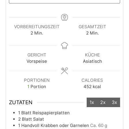
VORBEREITUNGSZEIT
GESAMTZEIT
2
Min.
2
Min.
GERICHT
KÜCHE
Vorspeise
Asiatisch
PORTIONEN
CALORIES
1
Portion
452
kcal
ZUTATEN
1x
2x
3x
1
Blatt
Reispapierplatten
2
Blatt
Salat
1
Handvoll
Krabben oder Garnelen
Ca. 60 g