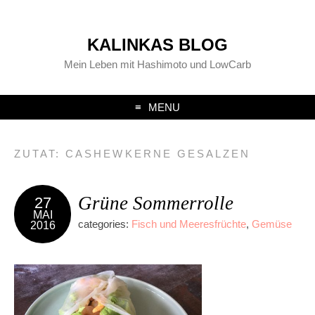
KALINKAS BLOG
Mein Leben mit Hashimoto und LowCarb
MENU
ZUTAT:
CASHEWKERNE GESALZEN
Grüne Sommerrolle
27
MAI
categories:
Fisch und Meeresfrüchte
,
Gemüse
2016