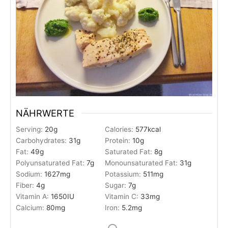
NÄHRWERTE
Serving:
20
g
Calories:
577
kcal
Carbohydrates:
31
g
Protein:
10
g
Fat:
49
g
Saturated Fat:
8
g
Polyunsaturated Fat:
7
g
Monounsaturated Fat:
31
g
Sodium:
1627
mg
Potassium:
511
mg
Fiber:
4
g
Sugar:
7
g
Vitamin A:
1650
IU
Vitamin C:
33
mg
Calcium:
80
mg
Iron:
5.2
mg