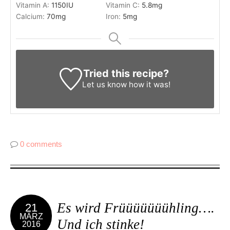
Vitamin A:
1150
IU
Vitamin C:
5.8
mg
Calcium:
70
mg
Iron:
5
mg
Tried this recipe?
Let us know
how it was!
0 comments
Es wird Früüüüüüühling….
21
MÄRZ
Und ich stinke!
2016