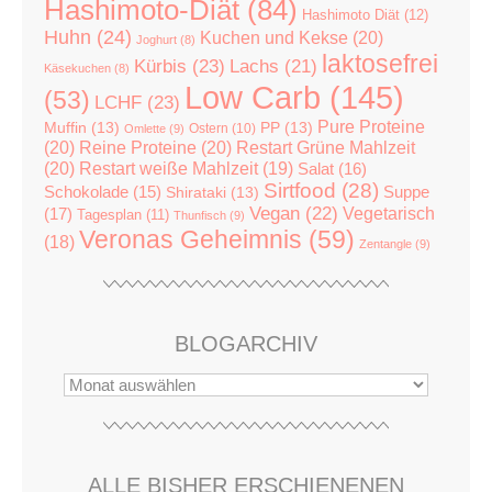
Hashimoto-Diät
(84)
Hashimoto Diät
(12)
Huhn
(24)
Kuchen und Kekse
(20)
Joghurt
(8)
laktosefrei
Kürbis
(23)
Lachs
(21)
Käsekuchen
(8)
Low Carb
(145)
(53)
LCHF
(23)
Pure Proteine
Muffin
(13)
PP
(13)
Ostern
(10)
Omlette
(9)
(20)
Reine Proteine
(20)
Restart Grüne Mahlzeit
(20)
Restart weiße Mahlzeit
(19)
Salat
(16)
Sirtfood
(28)
Suppe
Schokolade
(15)
Shirataki
(13)
Vegan
(22)
(17)
Vegetarisch
Tagesplan
(11)
Thunfisch
(9)
Veronas Geheimnis
(59)
(18)
Zentangle
(9)
BLOGARCHIV
ALLE BISHER ERSCHIENENEN