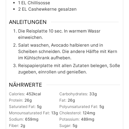
1
EL
Chillisosse
2
EL
Cashewkerne gesalzen
ANLEITUNGEN
Die Reisplatte 10 sec. In warmem Wassr
einweichen.
Salat waschen, Avocado halbieren und in
Scheiben schneiden. Die andere Hälfte mit Kern
im Kühlschrank aufheben.
Reispapierplatte mit allen Zutaten belegen, Soße
zugeben, einrollen und genießen.
NÄHRWERTE
Calories:
452
kcal
Carbohydrates:
33
g
Protein:
26
g
Fat:
26
g
Saturated Fat:
5
g
Polyunsaturated Fat:
5
g
Monounsaturated Fat:
13
g
Cholesterol:
124
mg
Sodium:
659
mg
Potassium:
489
mg
Fiber:
2
g
Sugar:
5
g