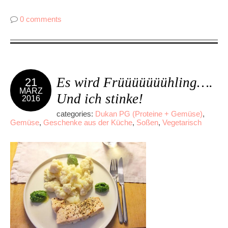
0 comments
Es wird Früüüüüüühling….
21
MÄRZ
Und ich stinke!
2016
categories:
Dukan PG (Proteine + Gemüse)
,
Gemüse
,
Geschenke aus der Küche
,
Soßen
,
Vegetarisch