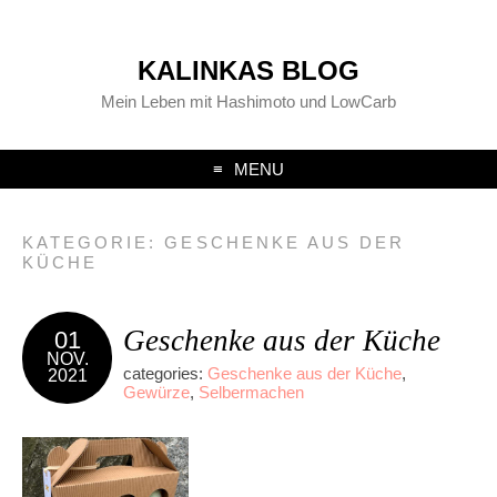
KALINKAS BLOG
Mein Leben mit Hashimoto und LowCarb
MENU
KATEGORIE:
GESCHENKE AUS DER
KÜCHE
Geschenke aus der Küche
01
NOV.
categories:
Geschenke aus der Küche
,
2021
Gewürze
,
Selbermachen