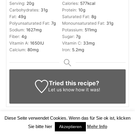
Serving:
20
g
Calories:
577
kcal
Carbohydrates:
31
g
Protein:
10
g
Fat:
49
g
Saturated Fat:
8
g
Polyunsaturated Fat:
7
g
Monounsaturated Fat:
31
g
Sodium:
1627
mg
Potassium:
511
mg
Fiber:
4
g
Sugar:
7
g
Vitamin A:
1650
IU
Vitamin C:
33
mg
Calcium:
80
mg
Iron:
5.2
mg
Tried this recipe?
Let us know
how it was!
Diese Seite verwendet Cookies. Wenn das für Sie ok ist, klicken
0 comments
Sie bitte hier
Mehr Info
Akzeptieren