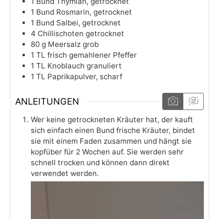
1
Bund
Thymian, getrocknet
1
Bund
Rosmarin, getrocknet
1
Bund
Salbei, getrocknet
4
Chillischoten
getrocknet
80
g
Meersalz grob
1
TL
frisch gemahlener Pfeffer
1
TL
Knoblauch granuliert
1
TL
Paprikapulver, scharf
ANLEITUNGEN
Wer keine getrockneten Kräuter hat, der kauft
sich einfach einen Bund frische Kräuter, bindet
sie mit einem Faden zusammen und hängt sie
kopfüber für 2 Wochen auf. Sie werden sehr
schnell trocken und können dann direkt
verwendet werden.