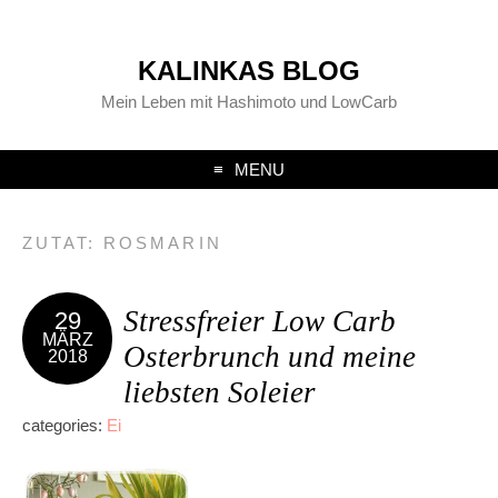
KALINKAS BLOG
Mein Leben mit Hashimoto und LowCarb
MENU
ZUTAT:
ROSMARIN
Stressfreier Low Carb
29
MÄRZ
Osterbrunch und meine
2018
liebsten Soleier
categories:
Ei