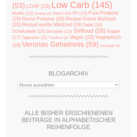
Low Carb
(145)
(53)
LCHF
(23)
Pure Proteine
Muffin
(13)
PP
(13)
Ostern
(10)
Omlette
(9)
(20)
Reine Proteine
(20)
Restart Grüne Mahlzeit
(20)
Restart weiße Mahlzeit
(19)
Salat
(16)
Sirtfood
(28)
Suppe
Schokolade
(15)
Shirataki
(13)
Vegan
(22)
(17)
Vegetarisch
Tagesplan
(11)
Thunfisch
(9)
Veronas Geheimnis
(59)
(18)
Zentangle
(9)
BLOGARCHIV
ALLE BISHER ERSCHIENENEN
BEITRÄGE IN ALPHABETISCHER
REIHENFOLGE