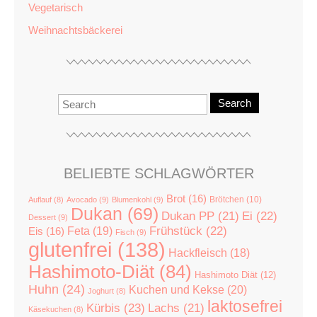
Vegetarisch
Weihnachtsbäckerei
Search
BELIEBTE SCHLAGWÖRTER
Brot
(16)
Brötchen
(10)
Auflauf
(8)
Avocado
(9)
Blumenkohl
(9)
Dukan
(69)
Dukan PP
(21)
Ei
(22)
Dessert
(9)
Feta
(19)
Frühstück
(22)
Eis
(16)
Fisch
(9)
glutenfrei
(138)
Hackfleisch
(18)
Hashimoto-Diät
(84)
Hashimoto Diät
(12)
Huhn
(24)
Kuchen und Kekse
(20)
Joghurt
(8)
laktosefrei
Kürbis
(23)
Lachs
(21)
Käsekuchen
(8)