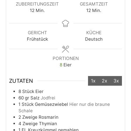
ZUBEREITUNGSZEIT
GESAMTZEIT
12
Min.
12
Min.
GERICHT
KÜCHE
Frühstück
Deutsch
PORTIONEN
8
Eier
ZUTATEN
1x
2x
3x
8
Stück
Eier
60
gr
Salz
Jodfrei
1
Stück
Gemüsezwiebel
Hier nur die braune
Schale
2
Zweige
Rosmarin
4
Zweige
Thymian
1
EL
Kreuzkümmel gemahlen