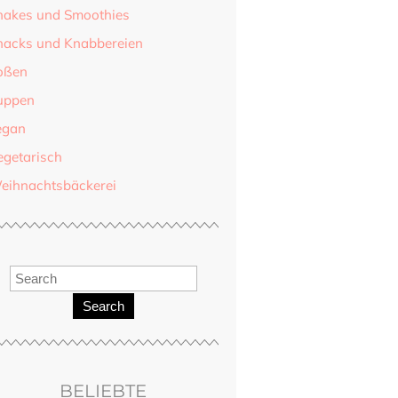
hakes und Smoothies
nacks und Knabbereien
oßen
uppen
egan
egetarisch
eihnachtsbäckerei
Search
BELIEBTE