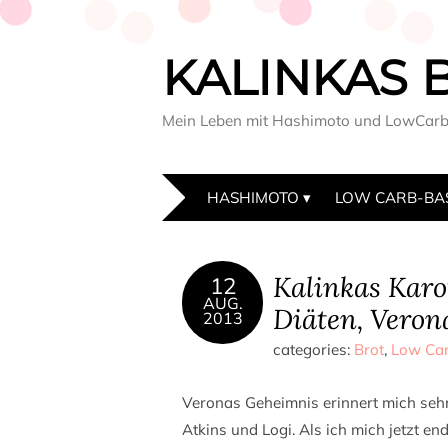
KALINKAS 
Mein Leben mit Hashimoto und LowCar
HASHIMOTO
LOW CARB-BA
Kalinkas Karo
12
AUG.
Diäten, Veron
2013
categories:
Brot
,
Low Ca
Veronas Geheimnis erinnert mich seh
Atkins und Logi. Als ich mich jetzt en