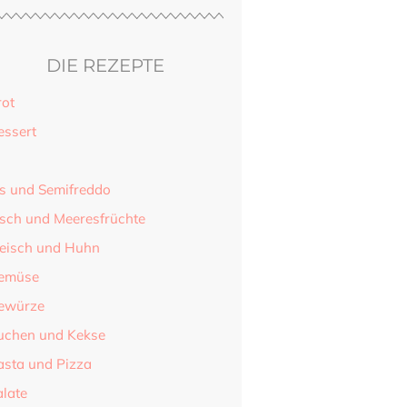
DIE REZEPTE
rot
essert
is und Semifreddo
isch und Meeresfrüchte
leisch und Huhn
emüse
ewürze
uchen und Kekse
asta und Pizza
alate