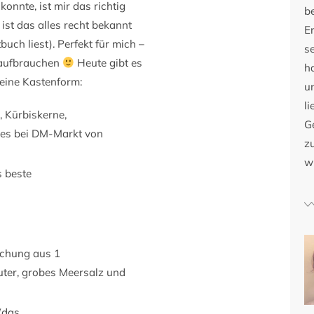
onnte, ist mir das richtig
b
 ist das alles recht bekannt
E
ch liest). Perfekt für mich –
s
 aufbrauchen
Heute gibt es
h
leine Kastenform:
u
li
 Kürbiskerne,
G
les bei DM-Markt von
zu
w
 beste
schung aus 1
äuter, grobes Meersalz und
(das