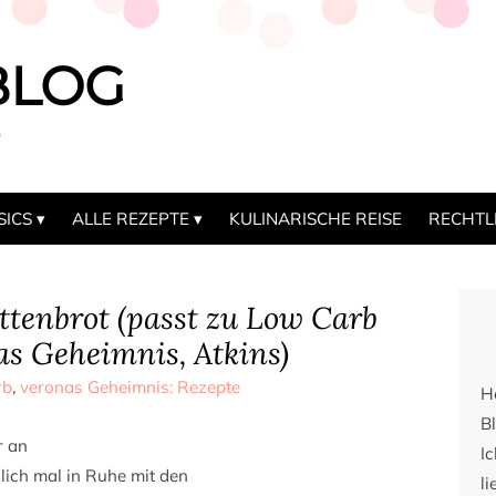
BLOG
b
SICS
ALLE REZEPTE
KULINARISCHE REISE
RECHTL
ttenbrot (passt zu Low Carb
as Geheimnis, Atkins)
rb
,
veronas Geheimnis: Rezepte
H
Bl
r an
I
dlich mal in Ruhe mit den
li