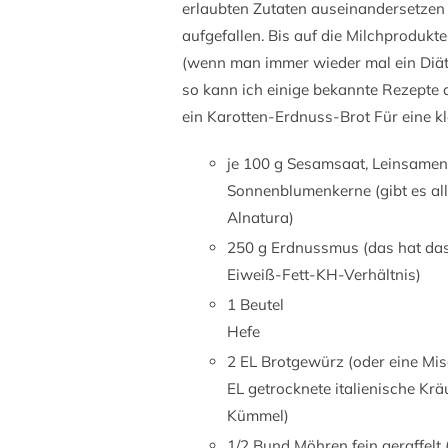
erlaubten Zutaten auseinandersetzen k
aufgefallen. Bis auf die Milchprodukte
(wenn man immer wieder mal ein Diätbu
so kann ich einige bekannte Rezepte
ein Karotten-Erdnuss-Brot Für eine k
je 100 g Sesamsaat, Leinsamen,
Sonnenblumenkerne (gibt es al
Alnatura)
250 g Erdnussmus (das hat das
Eiweiß-Fett-KH-Verhältnis)
1 Beutel
Hefe
2 EL Brotgewürz (oder eine Mi
EL getrocknete italienische Kr
Kümmel)
1/2 Bund Möhren fein geraffelt 