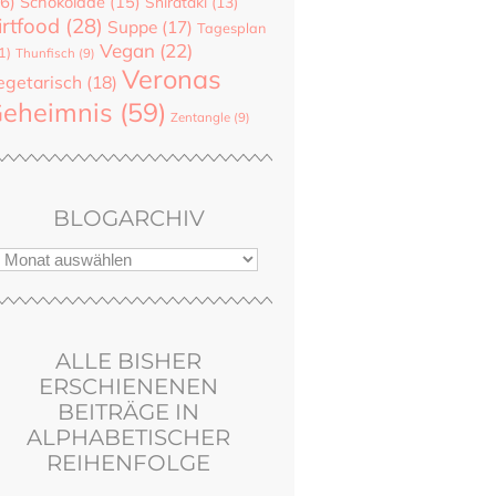
6)
Schokolade
(15)
Shirataki
(13)
irtfood
(28)
Suppe
(17)
Tagesplan
Vegan
(22)
1)
Thunfisch
(9)
Veronas
egetarisch
(18)
eheimnis
(59)
Zentangle
(9)
BLOGARCHIV
ALLE BISHER
ERSCHIENENEN
BEITRÄGE IN
ALPHABETISCHER
REIHENFOLGE