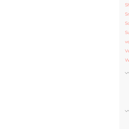
S
S
S
S
v
V
W