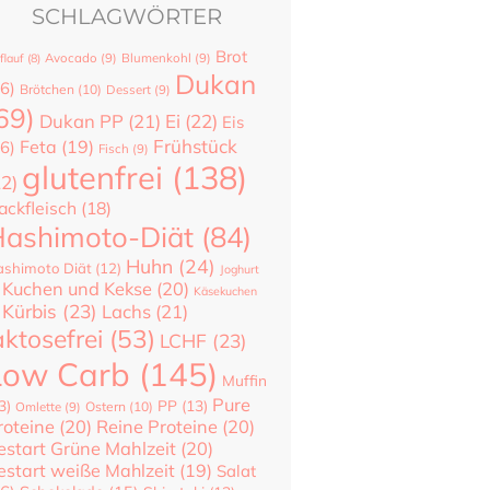
SCHLAGWÖRTER
Brot
flauf
(8)
Avocado
(9)
Blumenkohl
(9)
Dukan
6)
Brötchen
(10)
Dessert
(9)
69)
Dukan PP
(21)
Ei
(22)
Eis
Frühstück
Feta
(19)
6)
Fisch
(9)
glutenfrei
(138)
22)
ackfleisch
(18)
ashimoto-Diät
(84)
Huhn
(24)
shimoto Diät
(12)
Joghurt
Kuchen und Kekse
(20)
Käsekuchen
Kürbis
(23)
Lachs
(21)
aktosefrei
(53)
LCHF
(23)
Low Carb
(145)
Muffin
Pure
3)
PP
(13)
Ostern
(10)
Omlette
(9)
roteine
(20)
Reine Proteine
(20)
estart Grüne Mahlzeit
(20)
estart weiße Mahlzeit
(19)
Salat