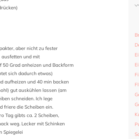
drücken)
B
D
kter, aber nicht zu fester
Ei
l ausfetten und mit
E
uf 50 Grad anheizen und Backform
chtet sich dadurch etwas)
F
rad aufheizen und 40 min backen
F
hohl) gut auskühlen lassen (am
G
iben schneiden. Ich lege
G
friere die Scheiben ein.
K
ro Tag gibts ca. 2 Scheiben,
Snack weg. Lecker mit Schinken
P
n Spiegelei
S