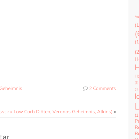
Au
(1
(
(1
(
H
H
Ha
(8)
Geheimnis
2 Comments
(8)
l
sst zu Low Carb Diäten, Veronas Geheimnis, Atkins)
»
(1
P
R
R
tar