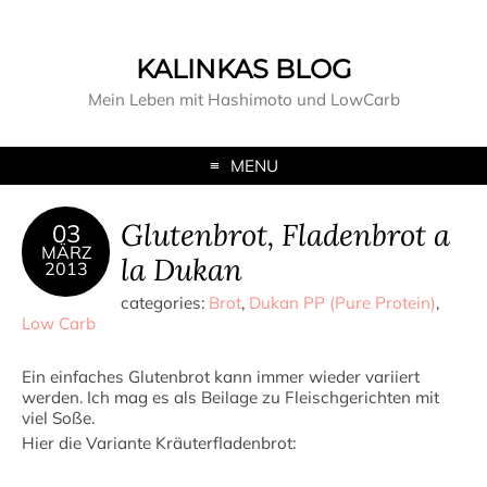
KALINKAS BLOG
Mein Leben mit Hashimoto und LowCarb
MENU
Glutenbrot, Fladenbrot a
03
MÄRZ
la Dukan
2013
categories:
Brot
,
Dukan PP (Pure Protein)
,
Low Carb
Ein einfaches Glutenbrot kann immer wieder variiert
werden. Ich mag es als Beilage zu Fleischgerichten mit
viel Soße.
Hier die Variante Kräuterfladenbrot: