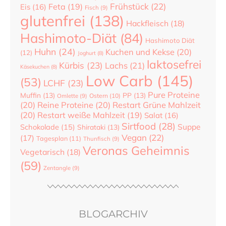
Frühstück
(22)
Feta
(19)
Eis
(16)
Fisch
(9)
glutenfrei
(138)
Hackfleisch
(18)
Hashimoto-Diät
(84)
Hashimoto Diät
Huhn
(24)
Kuchen und Kekse
(20)
(12)
Joghurt
(8)
laktosefrei
Kürbis
(23)
Lachs
(21)
Käsekuchen
(8)
Low Carb
(145)
(53)
LCHF
(23)
Pure Proteine
Muffin
(13)
PP
(13)
Ostern
(10)
Omlette
(9)
(20)
Reine Proteine
(20)
Restart Grüne Mahlzeit
(20)
Restart weiße Mahlzeit
(19)
Salat
(16)
Sirtfood
(28)
Suppe
Schokolade
(15)
Shirataki
(13)
Vegan
(22)
(17)
Tagesplan
(11)
Thunfisch
(9)
Veronas Geheimnis
Vegetarisch
(18)
(59)
Zentangle
(9)
BLOGARCHIV