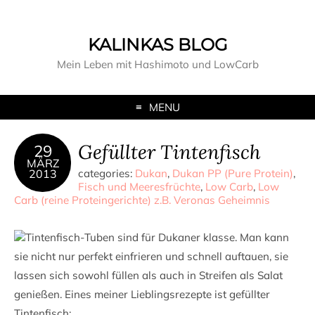
KALINKAS BLOG
Mein Leben mit Hashimoto und LowCarb
MENU
Gefüllter Tintenfisch
29
MÄRZ
2013
categories:
Dukan
,
Dukan PP (Pure Protein)
,
Fisch und Meeresfrüchte
,
Low Carb
,
Low
Carb (reine Proteingerichte) z.B. Veronas Geheimnis
Tintenfisch-Tuben sind für Dukaner klasse. Man kann
sie nicht nur perfekt einfrieren und schnell auftauen, sie
lassen sich sowohl füllen als auch in Streifen als Salat
genießen. Eines meiner Lieblingsrezepte ist gefüllter
Tintenfisch: