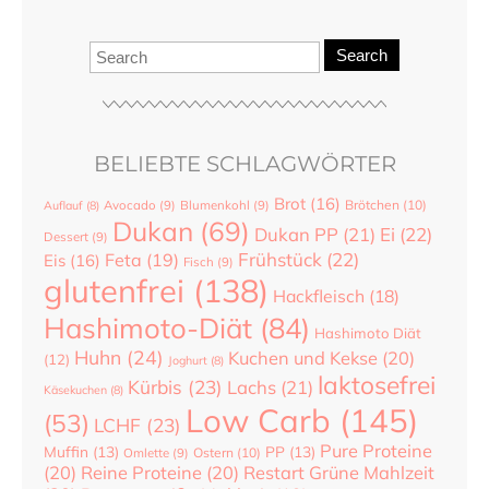
Search
BELIEBTE SCHLAGWÖRTER
Brot
(16)
Brötchen
(10)
Auflauf
(8)
Avocado
(9)
Blumenkohl
(9)
Dukan
(69)
Dukan PP
(21)
Ei
(22)
Dessert
(9)
Frühstück
(22)
Feta
(19)
Eis
(16)
Fisch
(9)
glutenfrei
(138)
Hackfleisch
(18)
Hashimoto-Diät
(84)
Hashimoto Diät
Huhn
(24)
Kuchen und Kekse
(20)
(12)
Joghurt
(8)
laktosefrei
Kürbis
(23)
Lachs
(21)
Käsekuchen
(8)
Low Carb
(145)
(53)
LCHF
(23)
Pure Proteine
Muffin
(13)
PP
(13)
Ostern
(10)
Omlette
(9)
(20)
Reine Proteine
(20)
Restart Grüne Mahlzeit