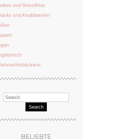
hakes und Smoothies
nacks und Knabbereien
oßen
uppen
egan
egetarisch
eihnachtsbäckerei
Search
BELIEBTE