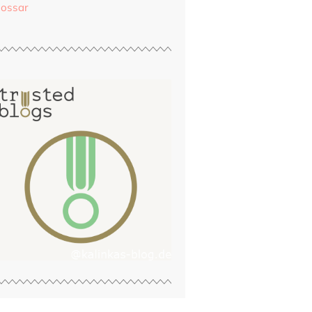
lossar