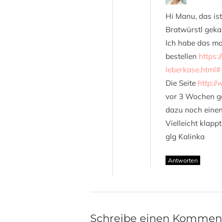
Hi Manu, das is
Bratwürstl gekau
Ich habe das ma
bestellen
https:
leberkase.html#
Die Seite
http://
vor 3 Wochen ga
dazu noch einen
Vielleicht klapp
glg Kalinka
Antworten
Schreibe einen Kommen