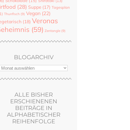
6)
Schokolade
(15)
Shirataki
(13)
irtfood
(28)
Suppe
(17)
Tagesplan
Vegan
(22)
1)
Thunfisch
(9)
Veronas
egetarisch
(18)
eheimnis
(59)
Zentangle
(9)
BLOGARCHIV
ALLE BISHER
ERSCHIENENEN
BEITRÄGE IN
ALPHABETISCHER
REIHENFOLGE