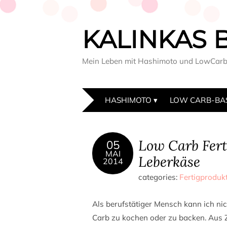
KALINKAS 
Mein Leben mit Hashimoto und LowCar
HASHIMOTO
LOW CARB-BA
Low Carb Fert
05
MAI
Leberkäse
2014
categories:
Fertigproduk
Als berufstätiger Mensch kann ich ni
Carb zu kochen oder zu backen. Aus 