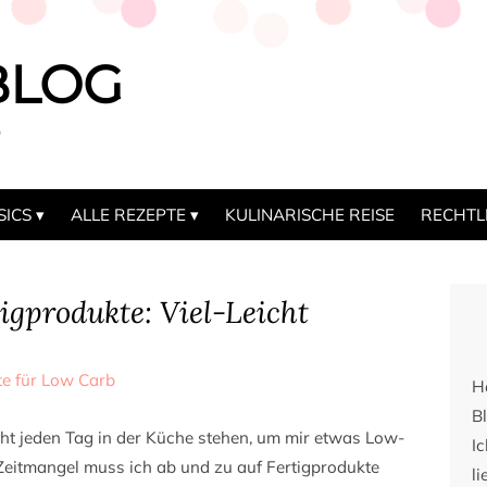
BLOG
b
SICS
ALLE REZEPTE
KULINARISCHE REISE
RECHTL
igprodukte: Viel-Leicht
te für Low Carb
H
Bl
cht jeden Tag in der Küche stehen, um mir etwas Low-
I
Zeitmangel muss ich ab und zu auf Fertigprodukte
li