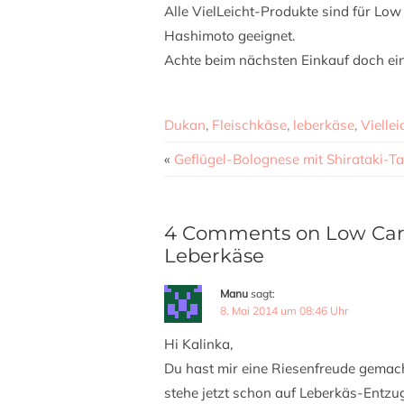
Alle VielLeicht-Produkte sind für Lo
Hashimoto geeignet.
Achte beim nächsten Einkauf doch ei
Dukan
,
Fleischkäse
,
leberkäse
,
Viellei
«
Geflügel-Bolognese mit Shirataki-Tag
4 Comments on Low Carb 
Leberkäse
Manu
sagt:
8. Mai 2014 um 08:46 Uhr
Hi Kalinka,
Du hast mir eine Riesenfreude gemach
stehe jetzt schon auf Leberkäs-Entzu