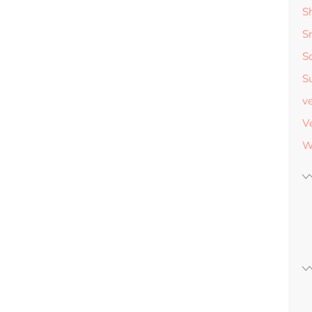
S
S
S
S
v
V
W