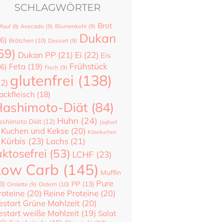
SCHLAGWÖRTER
Brot
flauf
(8)
Avocado
(9)
Blumenkohl
(9)
Dukan
6)
Brötchen
(10)
Dessert
(9)
69)
Dukan PP
(21)
Ei
(22)
Eis
Frühstück
Feta
(19)
6)
Fisch
(9)
glutenfrei
(138)
22)
ackfleisch
(18)
ashimoto-Diät
(84)
Huhn
(24)
shimoto Diät
(12)
Joghurt
Kuchen und Kekse
(20)
Käsekuchen
Kürbis
(23)
Lachs
(21)
aktosefrei
(53)
LCHF
(23)
Low Carb
(145)
Muffin
Pure
3)
PP
(13)
Ostern
(10)
Omlette
(9)
roteine
(20)
Reine Proteine
(20)
estart Grüne Mahlzeit
(20)
estart weiße Mahlzeit
(19)
Salat