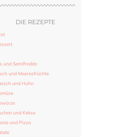
DIE REZEPTE
rot
essert
is und Semifreddo
isch und Meeresfrüchte
leisch und Huhn
emüse
ewürze
uchen und Kekse
asta und Pizza
alate