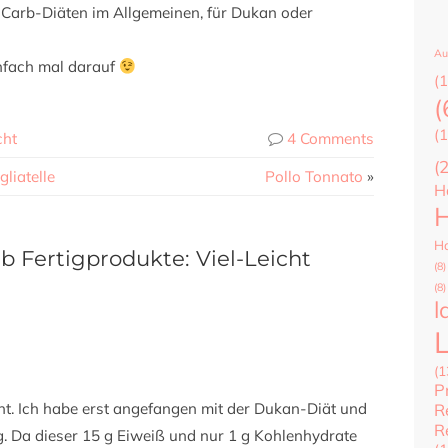
w Carb-Diäten im Allgemeinen, für Dukan oder
Au
nfach mal darauf
(1
(
(1
cht
4 Comments
(
liatelle
Pollo Tonnato
»
H
H
Ha
Fertigprodukte: Viel-Leicht
(8)
(8)
l
(1
P
t. Ich habe erst angefangen mit der Dukan-Diät und
R
R
g. Da dieser 15 g Eiweiß und nur 1 g Kohlenhydrate