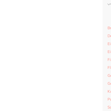
B
D
Ei
E
F
F
G
G
K
P
S