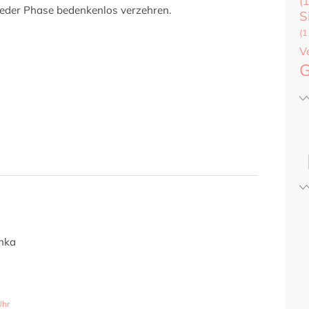
(1
 jeder Phase bedenkenlos verzehren.
S
(1
V
G
nka
Uhr