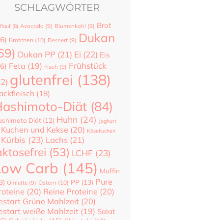
SCHLAGWÖRTER
Brot
flauf
(8)
Avocado
(9)
Blumenkohl
(9)
Dukan
6)
Brötchen
(10)
Dessert
(9)
69)
Dukan PP
(21)
Ei
(22)
Eis
Frühstück
Feta
(19)
6)
Fisch
(9)
glutenfrei
(138)
22)
ackfleisch
(18)
ashimoto-Diät
(84)
Huhn
(24)
shimoto Diät
(12)
Joghurt
Kuchen und Kekse
(20)
Käsekuchen
Kürbis
(23)
Lachs
(21)
aktosefrei
(53)
LCHF
(23)
Low Carb
(145)
Muffin
Pure
3)
PP
(13)
Ostern
(10)
Omlette
(9)
roteine
(20)
Reine Proteine
(20)
estart Grüne Mahlzeit
(20)
estart weiße Mahlzeit
(19)
Salat