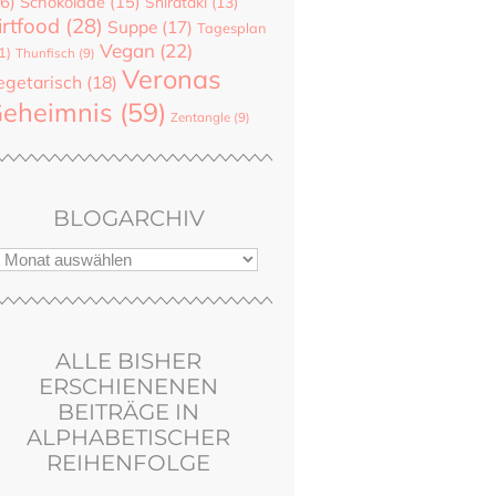
6)
Schokolade
(15)
Shirataki
(13)
irtfood
(28)
Suppe
(17)
Tagesplan
Vegan
(22)
1)
Thunfisch
(9)
Veronas
egetarisch
(18)
eheimnis
(59)
Zentangle
(9)
BLOGARCHIV
ALLE BISHER
ERSCHIENENEN
BEITRÄGE IN
ALPHABETISCHER
REIHENFOLGE