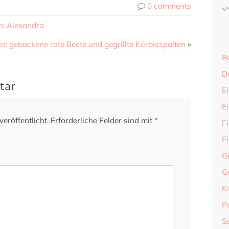
0 comments
n: Alexandra
: gebackene rote Beete und gegrillte Kürbisspalten
»
B
D
tar
Ei
E
eröffentlicht.
Erforderliche Felder sind mit
*
F
F
G
G
K
P
S