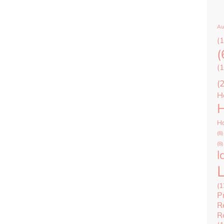
Au
(1
(
(1
(
H
H
Ha
(8)
(8)
l
(1
P
R
R