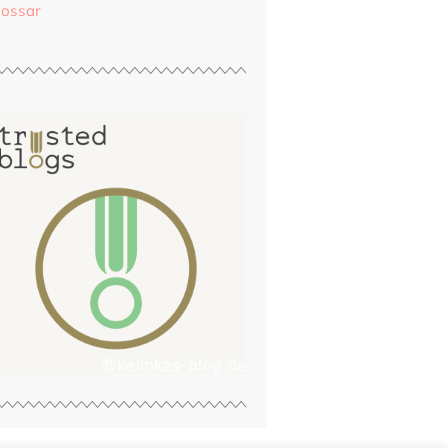
lossar