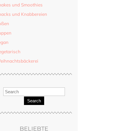
hakes und Smoothies
nacks und Knabbereien
oßen
uppen
egan
egetarisch
eihnachtsbäckerei
Search
BELIEBTE