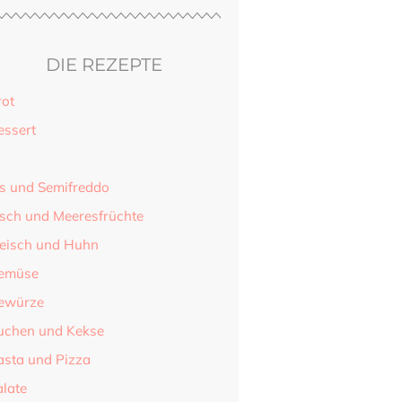
DIE REZEPTE
rot
essert
is und Semifreddo
isch und Meeresfrüchte
leisch und Huhn
emüse
ewürze
uchen und Kekse
asta und Pizza
alate