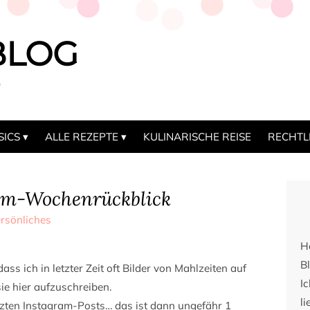
BLOG
b
SICS
ALLE REZEPTE
KULINARISCHE REISE
RECHTL
am-Wochenrückblick
rsönliches
H
Bl
ass ich in letzter Zeit oft Bilder von Mahlzeiten auf
I
ie hier aufzuschreiben.
li
etzten Instagram-Posts… das ist dann ungefähr 1