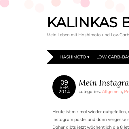
KALINKAS 
Mein Leben mit Hashimoto und LowCar
HASHIMOTO
LOW CARB-BA
Mein Instagr
09
SEP.
2014
categories:
Allgemein
,
Pe
Heute ist mir mal wieder aufgefallen, d
Instagram poste, und dann vergesse s
Daher gibts jetzt wöchentlich die 8 l