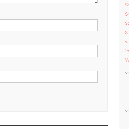
S
S
S
S
v
V
W