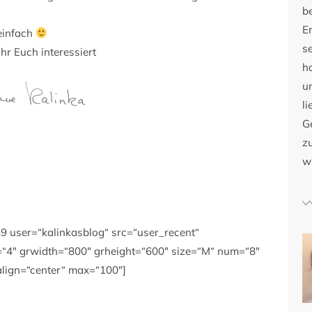
b
E
einfach
s
hr Euch interessiert
h
u
li
G
zu
w
49 user=“kalinkasblog“ src=“user_recent“
w=“4″ grwidth=“800″ grheight=“600″ size=“M“ num=“8″
align=“center“ max=“100″]