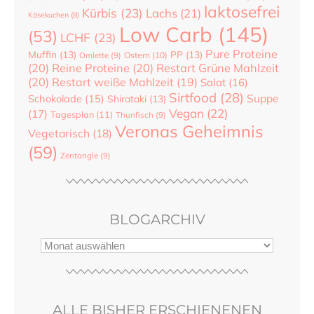
laktosefrei
Kürbis
(23)
Lachs
(21)
Käsekuchen
(8)
Low Carb
(145)
(53)
LCHF
(23)
Pure Proteine
Muffin
(13)
PP
(13)
Ostern
(10)
Omlette
(9)
(20)
Reine Proteine
(20)
Restart Grüne Mahlzeit
(20)
Restart weiße Mahlzeit
(19)
Salat
(16)
Sirtfood
(28)
Suppe
Schokolade
(15)
Shirataki
(13)
Vegan
(22)
(17)
Tagesplan
(11)
Thunfisch
(9)
Veronas Geheimnis
Vegetarisch
(18)
(59)
Zentangle
(9)
BLOGARCHIV
ALLE BISHER ERSCHIENENEN