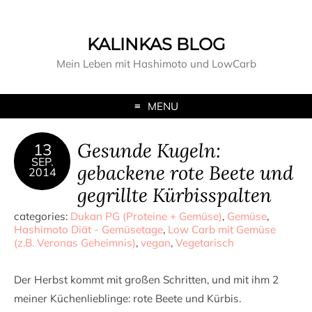
KALINKAS BLOG
Mein Leben mit Hashimoto und LowCarb
MENU
Gesunde Kugeln:
13
SEP.
gebackene rote Beete und
2014
gegrillte Kürbisspalten
categories:
Dukan PG (Proteine + Gemüse)
,
Gemüse
,
Hashimoto Diät - Gemüsetage
,
Low Carb mit Gemüse
(z.B. Veronas Geheimnis)
,
vegan
,
Vegetarisch
Der Herbst kommt mit großen Schritten, und mit ihm 2
meiner Küchenlieblinge: rote Beete und Kürbis.