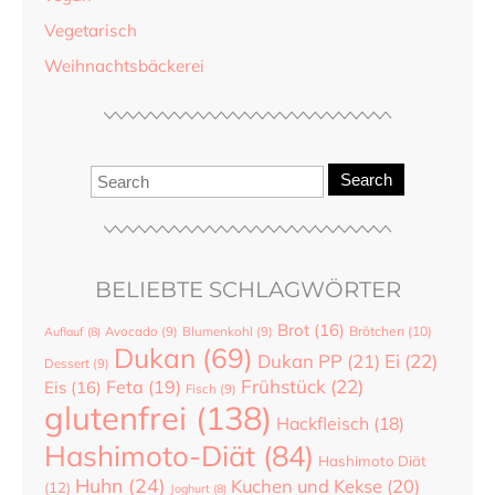
Vegetarisch
Weihnachtsbäckerei
Search
BELIEBTE SCHLAGWÖRTER
Brot
(16)
Brötchen
(10)
Auflauf
(8)
Avocado
(9)
Blumenkohl
(9)
Dukan
(69)
Dukan PP
(21)
Ei
(22)
Dessert
(9)
Frühstück
(22)
Feta
(19)
Eis
(16)
Fisch
(9)
glutenfrei
(138)
Hackfleisch
(18)
Hashimoto-Diät
(84)
Hashimoto Diät
Huhn
(24)
Kuchen und Kekse
(20)
(12)
Joghurt
(8)