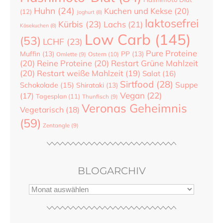
Huhn
(24)
Kuchen und Kekse
(20)
(12)
Joghurt
(8)
laktosefrei
Kürbis
(23)
Lachs
(21)
Käsekuchen
(8)
Low Carb
(145)
(53)
LCHF
(23)
Pure Proteine
Muffin
(13)
PP
(13)
Ostern
(10)
Omlette
(9)
(20)
Reine Proteine
(20)
Restart Grüne Mahlzeit
(20)
Restart weiße Mahlzeit
(19)
Salat
(16)
Sirtfood
(28)
Suppe
Schokolade
(15)
Shirataki
(13)
Vegan
(22)
(17)
Tagesplan
(11)
Thunfisch
(9)
Veronas Geheimnis
Vegetarisch
(18)
(59)
Zentangle
(9)
BLOGARCHIV