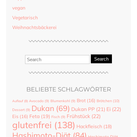
vegan
Vegetarisch
Weihnachtsbäckerei
Search
BELIEBTE SCHLAGWÖRTER
Brot
(16)
Brötchen
(10)
Auflauf
(8)
Avocado
(9)
Blumenkohl
(9)
Dukan
(69)
Dukan PP
(21)
Ei
(22)
Dessert
(9)
Frühstück
(22)
Feta
(19)
Eis
(16)
Fisch
(9)
glutenfrei
(138)
Hackfleisch
(18)
Hashimoto-Diät
(84)
Hashimoto Diät