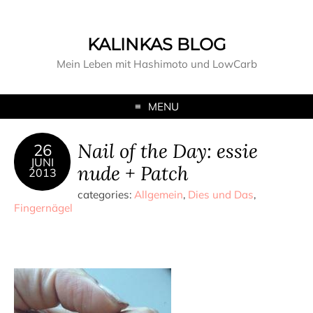
KALINKAS BLOG
Mein Leben mit Hashimoto und LowCarb
MENU
Nail of the Day: essie
26
JUNI
nude + Patch
2013
categories:
Allgemein
,
Dies und Das
,
Fingernägel