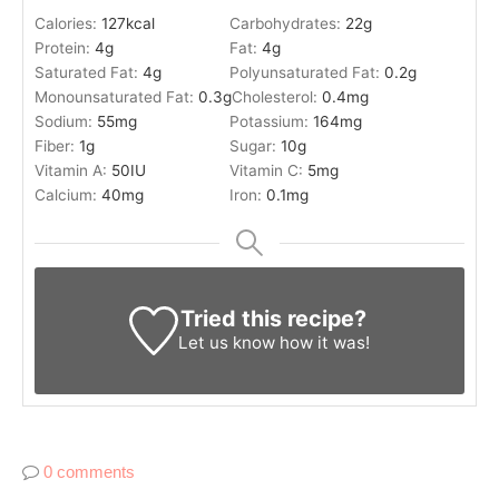
Calories:
127
kcal
Carbohydrates:
22
g
Protein:
4
g
Fat:
4
g
Saturated Fat:
4
g
Polyunsaturated Fat:
0.2
g
Monounsaturated Fat:
0.3
g
Cholesterol:
0.4
mg
Sodium:
55
mg
Potassium:
164
mg
Fiber:
1
g
Sugar:
10
g
Vitamin A:
50
IU
Vitamin C:
5
mg
Calcium:
40
mg
Iron:
0.1
mg
Tried this recipe?
Let us know
how it was!
0 comments