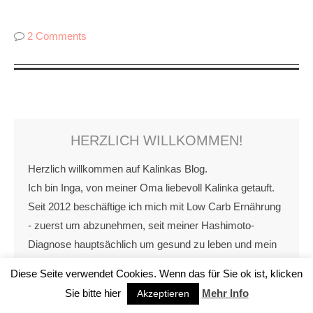
2 Comments
HERZLICH WILLKOMMEN!
Herzlich willkommen auf Kalinkas Blog.
Ich bin Inga, von meiner Oma liebevoll Kalinka getauft.
Seit 2012 beschäftige ich mich mit Low Carb Ernährung
- zuerst um abzunehmen, seit meiner Hashimoto-
Diagnose hauptsächlich um gesund zu leben und mein
Gewicht zu halten. Wer es liebt kreativ zu kochen und
Diese Seite verwendet Cookies. Wenn das für Sie ok ist, klicken
sich Gedanke um Essen und Ernährung zu machen, der
Sie bitte hier
Mehr Info
Akzeptieren
ist hier herzlich willkommen!