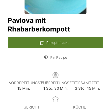
Pavlova mit
Rhabarberkompott
Rezept drucken
Pin Recipe
VORBEREITUNGSZEIT
ZUBEREITUNGSZEIT
GESAMTZEIT
15
Min.
1
Std.
30
Min.
3
Std.
45
Min.
GERICHT
KÜCHE