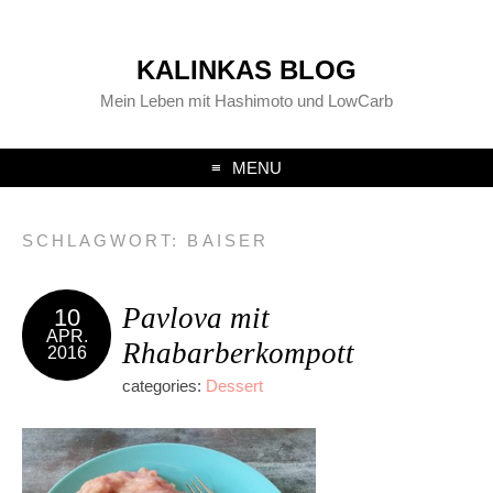
KALINKAS BLOG
Mein Leben mit Hashimoto und LowCarb
MENU
SCHLAGWORT:
BAISER
Pavlova mit
10
APR.
Rhabarberkompott
2016
categories:
Dessert