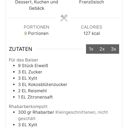
Dessert, Kuchen und
Französisch
Gebäck
PORTIONEN
CALORIES
8
Portionen
127
kcal
ZUTATEN
1x
2x
3x
Für das Baiser
9
Stück
Eiweiß
3
EL
Zucker
3
EL
Xylit
3
EL
Kokosblütenzucker
2
EL
Reismehl
1
EL
Zitronensaft
Rhabarberkompott
300
gr
Rhabarber
Kleingeschnittenen, nicht
geschält
3
EL
Xylit