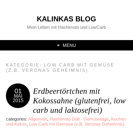
KALINKAS BLOG
Mein Leben mit Hashimoto und LowCarb
MENU
KATEGORIE:
LOW CARB MIT GEMÜSE
(Z.B. VERONAS GEHEIMNIS)
Erdbeertörtchen mit
01
MAI
Kokossahne (glutenfrei, low
2015
carb und laktosefrei)
categories:
Allgemein
,
Hashimoto Diät - Gemüsetage
,
Kuchen
und Kekse
,
Low Carb mit Gemüse (z.B. Veronas Geheimnis)